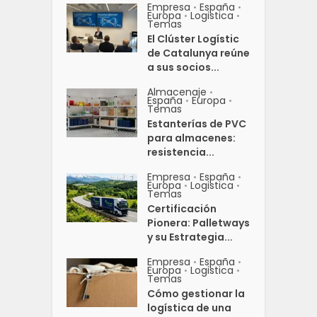
Empresa
España
•
•
Europa
Logistica
•
•
Temas
El Clúster Logístic
de Catalunya reúne
a sus socios...
Almacenaje
•
España
Europa
•
•
Temas
Estanterías de PVC
para almacenes:
resistencia...
Empresa
España
•
•
Europa
Logistica
•
•
Temas
Certificación
Pionera: Palletways
y su Estrategia...
Empresa
España
•
•
Europa
Logistica
•
•
Temas
Cómo gestionar la
logística de una