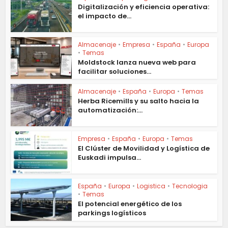
Digitalización y eficiencia operativa:
el impacto de...
Almacenaje
•
Empresa
•
España
•
Europa
•
Temas
Moldstock lanza nueva web para
facilitar soluciones...
Almacenaje
•
España
•
Europa
•
Temas
Herba Ricemills y su salto hacia la
automatización:...
Empresa
•
España
•
Europa
•
Temas
El Clúster de Movilidad y Logística de
Euskadi impulsa...
España
•
Europa
•
Logistica
•
Tecnologia
•
Temas
El potencial energético de los
parkings logísticos