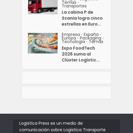
Temas
•
Transportes
La cabina P de
Scania logra cinco
estrellas en Euro...
Empresa
España
•
•
Europa
Packaging
•
•
Tecnologia
Temas
•
Expo FoodTech
2026 suma al
Clúster Logístic...
Logistica Press es un medio de
comunicación sobre Logistica Transporte