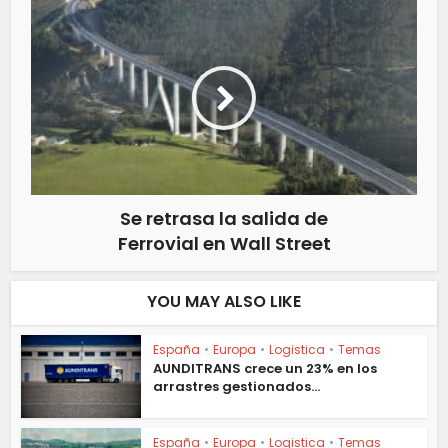
Se retrasa la salida de
Ferrovial en Wall Street
YOU MAY ALSO LIKE
España
•
Europa
•
Logistica
•
Temas
AUNDITRANS crece un 23% en los
arrastres gestionados...
España
•
Europa
•
Logistica
•
Temas