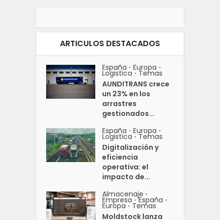
ARTICULOS DESTACADOS
España
Europa
•
•
Logistica
Temas
•
AUNDITRANS crece
un 23% en los
arrastres
gestionados...
España
Europa
•
•
Logistica
Temas
•
Digitalización y
eficiencia
operativa: el
impacto de...
Almacenaje
•
Empresa
España
•
•
Europa
Temas
•
Moldstock lanza