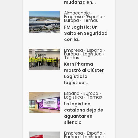
mudanza en...
Almacenaje
•
Empresa
España
•
•
Europa
Temas
•
FM Logistic: Un
Salto en Seguridad
con la...
Empresa
España
•
•
Europa
Logistica
•
•
Temas
Kern Pharma
mostró al Clúster
Logístic la
logística...
España
Europa
•
•
Logistica
Temas
•
La logística
catalana deja de
aguantar en
silencio
Empresa
España
•
•
Europa
Logistica
•
•