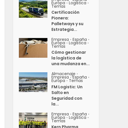
Europa
Logistica
•
•
Temas
Certificación
Pionera:
Palletways y su
Estrategia...
Empresa
España
•
•
Europa
Logistica
•
•
Temas
Cómo gestionar
la logística de
una mudanza en...
Almacenaje
•
Empresa
España
•
•
Europa
Temas
•
FM Logistic: Un
Salto en
Seguridad con
la...
Empresa
España
•
•
Europa
Logistica
•
•
Temas
Kern Pharma