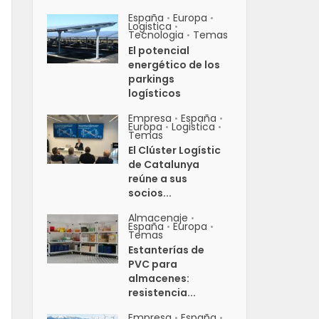
España
Europa
•
•
Logistica
•
Tecnologia
Temas
•
El potencial
energético de los
parkings
logísticos
Empresa
España
•
•
Europa
Logistica
•
•
Temas
El Clúster Logístic
de Catalunya
reúne a sus
socios...
Almacenaje
•
España
Europa
•
•
Temas
Estanterías de
PVC para
almacenes:
resistencia...
Empresa
España
•
•