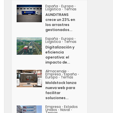
España
Europa
•
•
Logistica
Temas
•
AUNDITRANS
crece un 23% en
los arrastres
gestionados...
España
Europa
•
•
Logistica
Temas
•
Digitalización y
eficiencia
operativa: el
impacto de...
Almacenaje
•
Empresa
España
•
•
Europa
Temas
•
Moldstock lanza
nueva web para
facilitar
soluciones...
Empresa
Estados
•
Unidos
Naval
•
•
Temas