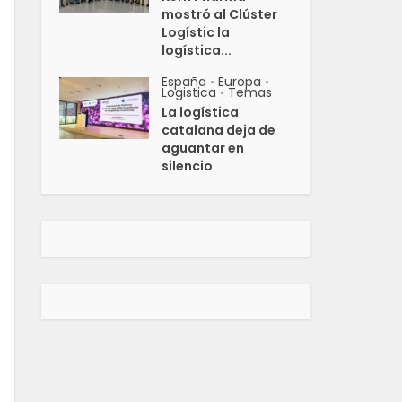
mostró al Clúster
Logístic la
logística...
España
Europa
•
•
Logistica
Temas
•
La logística
catalana deja de
aguantar en
silencio