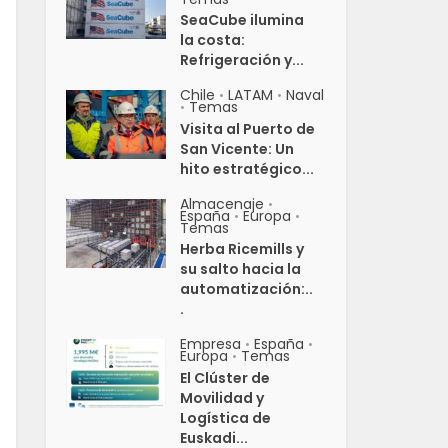
SeaCube ilumina
la costa:
Refrigeración y...
Chile
LATAM
Naval
•
•
Temas
•
Visita al Puerto de
San Vicente: Un
hito estratégico...
Almacenaje
•
España
Europa
•
•
Temas
Herba Ricemills y
su salto hacia la
automatización:..
.
Empresa
España
•
•
Europa
Temas
•
El Clúster de
Movilidad y
Logística de
Euskadi...