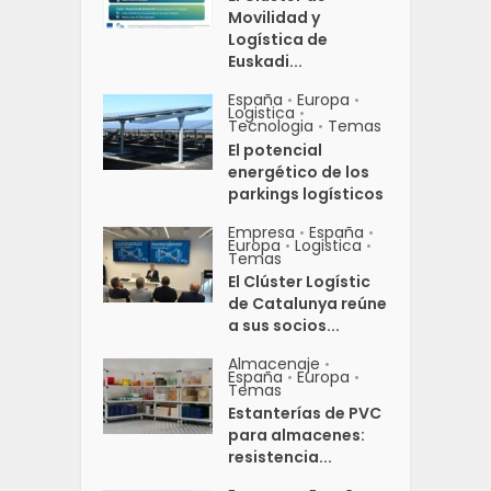
Movilidad y
Logística de
Euskadi...
España
Europa
•
•
Logistica
•
Tecnologia
Temas
•
El potencial
energético de los
parkings logísticos
Empresa
España
•
•
Europa
Logistica
•
•
Temas
El Clúster Logístic
de Catalunya reúne
a sus socios...
Almacenaje
•
España
Europa
•
•
Temas
Estanterías de PVC
para almacenes:
resistencia...