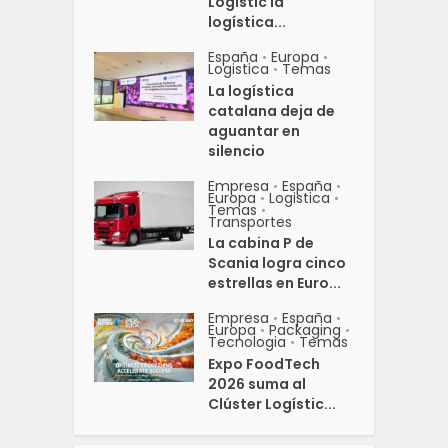
Logístic la
logística...
España
Europa
•
•
Logistica
Temas
•
La logística
catalana deja de
aguantar en
silencio
Empresa
España
•
•
Europa
Logistica
•
•
Temas
•
Transportes
La cabina P de
Scania logra cinco
estrellas en Euro...
Empresa
España
•
•
Europa
Packaging
•
•
Tecnologia
Temas
•
Expo FoodTech
2026 suma al
Clúster Logístic...