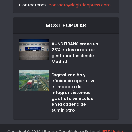
Contáctanos:
contacto@logisticapress.com
MOST POPULAR
AUNDITRANS crece un
23% en los arrastres
gestionados desde
Madrid
Digitalización y
eficiencia operativa:
el impacto de
integrar sistemas
gps flota vehículos
en la cadena de
suministro
Copyright © 2026. | Partner Tecológico y Editorial
JEZZ Media
|