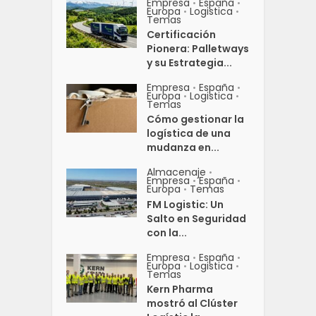
Empresa
España
•
•
Europa
Logistica
•
•
Temas
Certificación
Pionera: Palletways
y su Estrategia...
Empresa
España
•
•
Europa
Logistica
•
•
Temas
Cómo gestionar la
logística de una
mudanza en...
Almacenaje
•
Empresa
España
•
•
Europa
Temas
•
FM Logistic: Un
Salto en Seguridad
con la...
Empresa
España
•
•
Europa
Logistica
•
•
Temas
Kern Pharma
mostró al Clúster