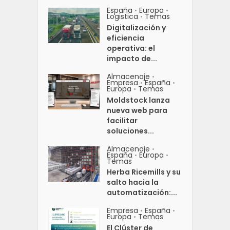
España
Europa
•
•
Logistica
Temas
•
Digitalización y
eficiencia
operativa: el
impacto de...
Almacenaje
•
Empresa
España
•
•
Europa
Temas
•
Moldstock lanza
nueva web para
facilitar
soluciones...
Almacenaje
•
España
Europa
•
•
Temas
Herba Ricemills y su
salto hacia la
automatización:...
Empresa
España
•
•
Europa
Temas
•
El Clúster de