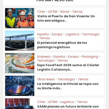
Chile
•
LATAM
•
Naval
•
Temas
Visita al Puerto de San Vicente: Un
hito estratégico...
España
•
Europa
•
Logistica
•
Tecnologia
•
Temas
El potencial energético de los
parkings logísticos
Empresa
•
España
•
Europa
•
Packaging
•
Tecnologia
•
Temas
Expo FoodTech 2026 suma al Clúster
Logístic Catalunya...
Otras Areas
•
Tecnologia
•
Temas
La inteligencia artificial se topa con
su límite más...
Chile
•
LATAM
•
Logistica
•
Temas
SAAM planea un futuro brillante con