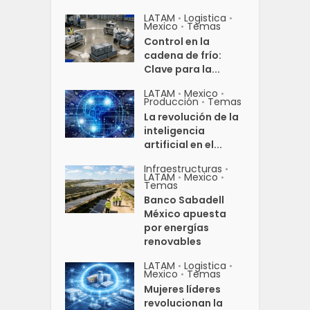
LATAM
Logistica
•
•
Mexico
Temas
•
Control en la
cadena de frío:
Clave para la...
LATAM
Mexico
•
•
Producción
Temas
•
La revolución de la
inteligencia
artificial en el...
Infraestructuras
•
LATAM
Mexico
•
•
Temas
Banco Sabadell
México apuesta
por energías
renovables
LATAM
Logistica
•
•
Mexico
Temas
•
Mujeres líderes
revolucionan la