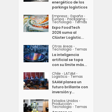
energético de los
parkings logísticos
Empresa
España
•
•
Europa
Packaging
•
•
Tecnologia
Temas
•
Expo FoodTech
2026 suma al
Clúster Logístic...
Otras Areas
•
Tecnologia
Temas
•
La inteligencia
artificial se topa
con su límite más...
Chile
LATAM
•
•
Logistica
Temas
•
SAAM planea un
futuro brillante con
inversión y...
Estados Unidos
•
Producción
•
Tecnologia
Temas
•