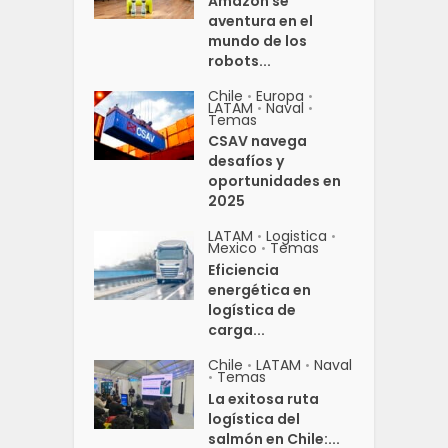
Amazon se
aventura en el
mundo de los
robots...
Chile
Europa
•
•
LATAM
Naval
•
•
Temas
CSAV navega
desafíos y
oportunidades en
2025
LATAM
Logistica
•
•
Mexico
Temas
•
Eficiencia
energética en
logística de
carga...
Chile
LATAM
Naval
•
•
Temas
•
La exitosa ruta
logística del
salmón en Chile:...