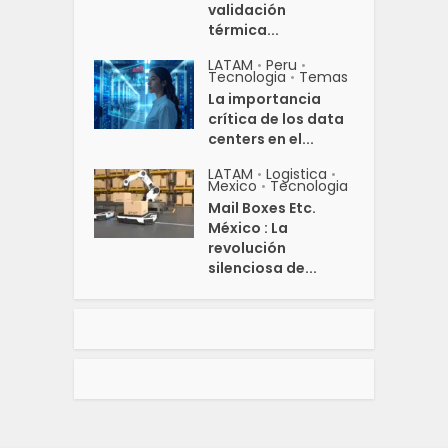
validación
térmica...
LATAM
Peru
•
•
Tecnologia
Temas
•
La importancia
crítica de los data
centers en el...
LATAM
Logistica
•
•
Mexico
Tecnologia
•
Mail Boxes Etc.
México : La
revolución
silenciosa de...