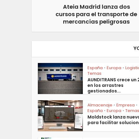
Ateia Madrid lanza dos
cursos para el transporte de
mercancías peligrosas
Y
España
Europa
Logist
•
•
Temas
AUNDITRANS crece un
en los arrastres
gestionados...
Almacenaje
Empresa
•
•
España
Europa
Tema
•
•
Moldstock lanza nuev
para facilitar solucion