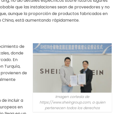
Tang, no dio detalles específicos sobre futuros lugares
robable que las instalaciones sean de proveedores y no
ue, aunque la proporción de productos fabricados en
 China, está aumentando rápidamente.
ecimiento de
tales, donde
rcado. En
n Turquía,
 provienen de
palmente
Imagen cortesía de
de incluir a
https://www.sheingroup.com, a quien
 europeos en
pertenecen todos los derechos
o llega en un