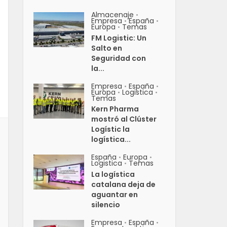
Almacenaje
•
Empresa
España
•
•
Europa
Temas
•
FM Logistic: Un
Salto en
Seguridad con
la...
Empresa
España
•
•
Europa
Logistica
•
•
Temas
Kern Pharma
mostró al Clúster
Logístic la
logística...
España
Europa
•
•
Logistica
Temas
•
La logística
catalana deja de
aguantar en
silencio
Empresa
España
•
•