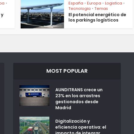
pa
España
Europa
Logistica
•
•
•
•
Tecnologia
Temas
•
 y
El potencial energético de
los parkings logísticos
MOST POPULAR
AUNDITRANS crece un
23% en los arrastres
gestionados desde
Madrid
Digitalización y
eficiencia operativa: el
impacto de integrar