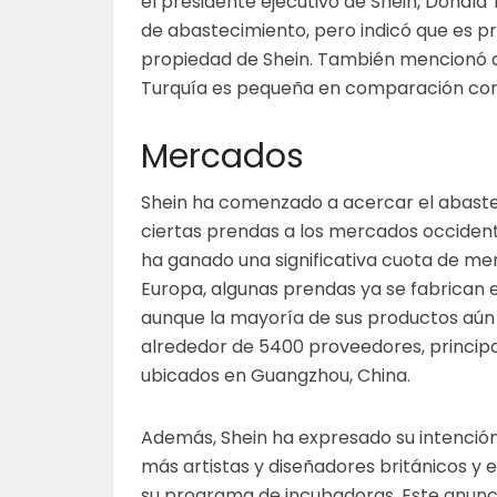
el presidente ejecutivo de Shein, Donald 
de abastecimiento, pero indicó que es p
propiedad de Shein. También mencionó q
Turquía es pequeña en comparación con
Mercados
Shein ha comenzado a acercar el abast
ciertas prendas a los mercados occiden
ha ganado una significativa cuota de me
Europa, algunas prendas ya se fabrican e
aunque la mayoría de sus productos aún
alrededor de 5400 proveedores, princi
ubicados en Guangzhou, China.
Además, Shein ha expresado su intención 
más artistas y diseñadores británicos y
su programa de incubadoras. Este anunci