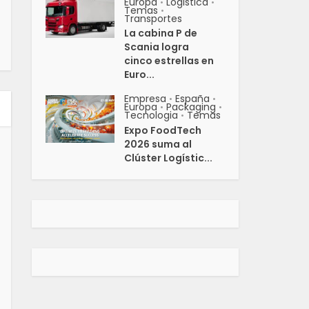
Europa
Logistica
•
•
Temas
•
Transportes
La cabina P de
Scania logra
cinco estrellas en
Euro...
Empresa
España
•
•
Europa
Packaging
•
•
Tecnologia
Temas
•
Expo FoodTech
2026 suma al
Clúster Logístic...