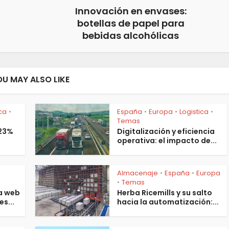
Innovación en envases:
botellas de papel para
bebidas alcohólicas
OU MAY ALSO LIKE
ica
España
Europa
Logistica
•
•
•
•
Temas
 23%
Digitalización y eficiencia
operativa: el impacto de...
Almacenaje
España
Europa
•
•
s
Temas
•
a web
Herba Ricemills y su salto
es...
hacia la automatización:...