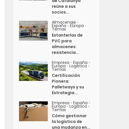
de Catalunya
reúne a sus
socios...
Almacenaje
•
España
Europa
•
•
Temas
Estanterías de
PVC para
almacenes:
resistencia...
Empresa
España
•
•
Europa
Logistica
•
•
Temas
Certificación
Pionera:
Palletways y su
Estrategia...
Empresa
España
•
•
Europa
Logistica
•
•
Temas
Cómo gestionar
la logística de
una mudanza en...