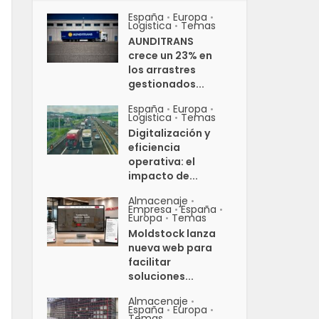
España
Europa
•
•
Logistica
Temas
•
AUNDITRANS
crece un 23% en
los arrastres
gestionados...
España
Europa
•
•
Logistica
Temas
•
Digitalización y
eficiencia
operativa: el
impacto de...
Almacenaje
•
Empresa
España
•
•
Europa
Temas
•
Moldstock lanza
nueva web para
facilitar
soluciones...
Almacenaje
•
España
Europa
•
•
Temas