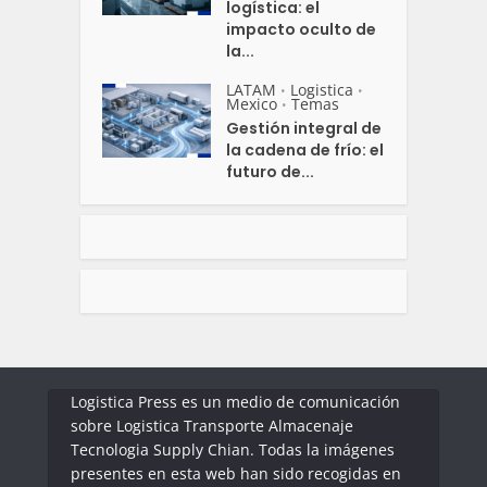
logística: el
impacto oculto de
la...
LATAM
Logistica
•
•
Mexico
Temas
•
Gestión integral de
la cadena de frío: el
futuro de...
Logistica Press es un medio de comunicación
sobre Logistica Transporte Almacenaje
Tecnologia Supply Chian. Todas la imágenes
presentes en esta web han sido recogidas en