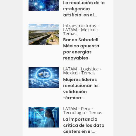
La revolución de la
inteligencia
artificial en el...
Infraestructuras
•
LATAM
Mexico
•
•
Temas
Banco Sabadell
México apuesta
por energías
renovables
LATAM
Logistica
•
•
Mexico
Temas
•
Mujeres líderes
revolucionan la
validación
térmica...
LATAM
Peru
•
•
Tecnologia
Temas
•
La importancia
crítica de los data
centers en el...