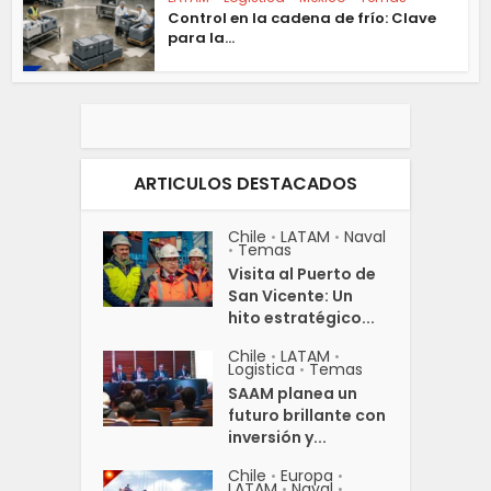
Control en la cadena de frío: Clave
para la...
ARTICULOS DESTACADOS
Chile
LATAM
Naval
•
•
Temas
•
Visita al Puerto de
San Vicente: Un
hito estratégico...
Chile
LATAM
•
•
Logistica
Temas
•
SAAM planea un
futuro brillante con
inversión y...
Chile
Europa
•
•
LATAM
Naval
•
•