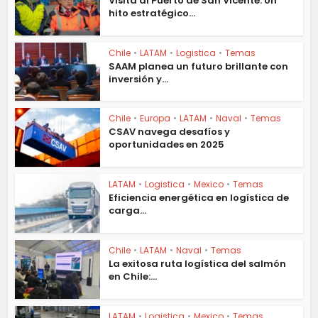
Visita al Puerto de San Vicente: Un
hito estratégico...
Chile
•
LATAM
•
Logistica
•
Temas
SAAM planea un futuro brillante con
inversión y...
Chile
•
Europa
•
LATAM
•
Naval
•
Temas
CSAV navega desafíos y
oportunidades en 2025
LATAM
•
Logistica
•
Mexico
•
Temas
Eficiencia energética en logística de
carga...
Chile
•
LATAM
•
Naval
•
Temas
La exitosa ruta logística del salmón
en Chile:...
LATAM
•
Logistica
•
Mexico
•
Temas