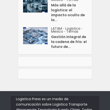
Más allá de la
logística: el
impacto oculto de
la...
LATAM
Logistica
•
•
Mexico
Temas
•
Gestión integral de
la cadena de frío: el
futuro de...
Logistica Press es un medio de
comunicación sobre Logistica Transporte
Almacenaje Tecnologia Supply Chian. Todas