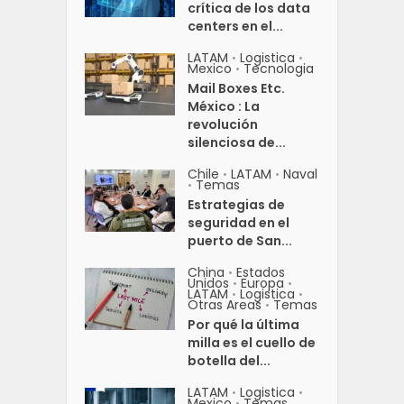
crítica de los data
centers en el...
LATAM
Logistica
•
•
Mexico
Tecnologia
•
Mail Boxes Etc.
México : La
revolución
silenciosa de...
Chile
LATAM
Naval
•
•
Temas
•
Estrategias de
seguridad en el
puerto de San...
China
Estados
•
Unidos
Europa
•
•
LATAM
Logistica
•
•
Otras Areas
Temas
•
Por qué la última
milla es el cuello de
botella del...
LATAM
Logistica
•
•
Mexico
Temas
•