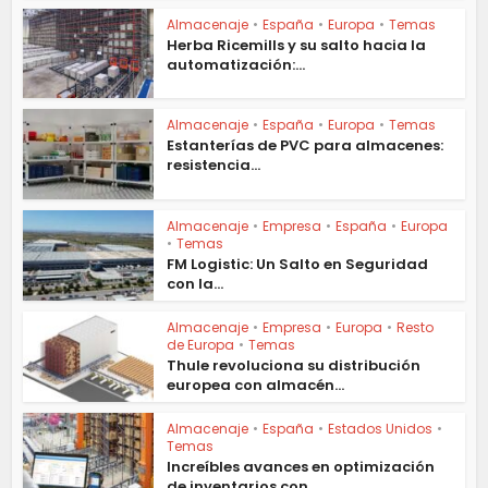
Almacenaje
•
España
•
Europa
•
Temas
Herba Ricemills y su salto hacia la
automatización:...
Almacenaje
•
España
•
Europa
•
Temas
Estanterías de PVC para almacenes:
resistencia...
Almacenaje
•
Empresa
•
España
•
Europa
•
Temas
FM Logistic: Un Salto en Seguridad
con la...
Almacenaje
•
Empresa
•
Europa
•
Resto
de Europa
•
Temas
Thule revoluciona su distribución
europea con almacén...
Almacenaje
•
España
•
Estados Unidos
•
Temas
Increíbles avances en optimización
de inventarios con...