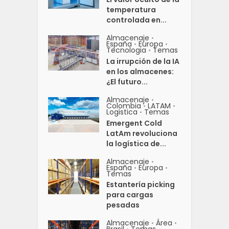
temperatura
controlada en...
Almacenaje
•
España
Europa
•
•
Tecnologia
Temas
•
La irrupción de la IA
en los almacenes:
¿El futuro...
Almacenaje
•
Colombia
LATAM
•
•
Logistica
Temas
•
Emergent Cold
LatAm revoluciona
la logística de...
Almacenaje
•
España
Europa
•
•
Temas
Estantería picking
para cargas
pesadas
Almacenaje
Área
•
•