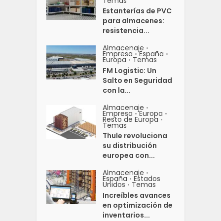
Temas
Estanterías de PVC
para almacenes:
resistencia...
Almacenaje
•
Empresa
España
•
•
Europa
Temas
•
FM Logistic: Un
Salto en Seguridad
con la...
Almacenaje
•
Empresa
Europa
•
•
Resto de Europa
•
Temas
Thule revoluciona
su distribución
europea con...
Almacenaje
•
España
Estados
•
Unidos
Temas
•
Increíbles avances
en optimización de
inventarios...