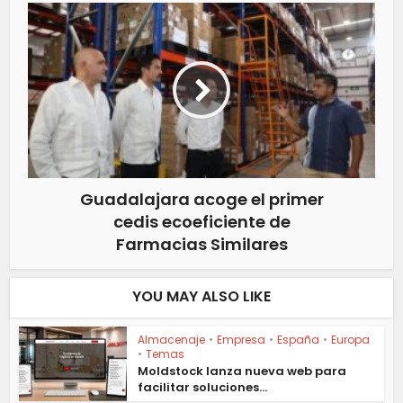
Guadalajara acoge el primer
cedis ecoeficiente de
Farmacias Similares
YOU MAY ALSO LIKE
Almacenaje
•
Empresa
•
España
•
Europa
•
Temas
Moldstock lanza nueva web para
facilitar soluciones...