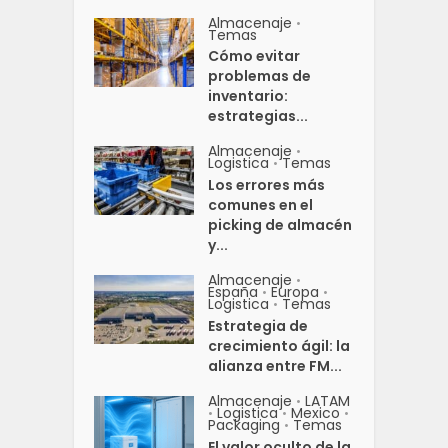
Almacenaje
•
Temas
Cómo evitar
problemas de
inventario:
estrategias...
Almacenaje
•
Logistica
Temas
•
Los errores más
comunes en el
picking de almacén
y...
Almacenaje
•
España
Europa
•
•
Logistica
Temas
•
Estrategia de
crecimiento ágil: la
alianza entre FM...
Almacenaje
LATAM
•
Logistica
Mexico
•
•
•
Packaging
Temas
•
El valor oculto de la