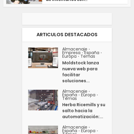
ARTICULOS DESTACADOS
Almacenaje
•
Empresa
España
•
•
Europa
Temas
•
Moldstock lanza
nueva web para
facilitar
soluciones...
Almacenaje
•
España
Europa
•
•
Temas
Herba Ricemills y su
salto hacia la
automatización:...
Almacenaje
•
España
Europa
•
•