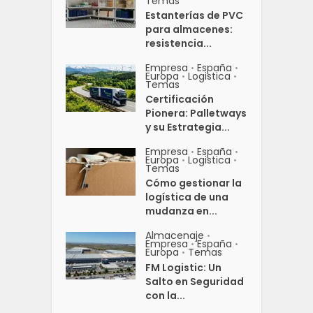
Temas
Estanterías de PVC
para almacenes:
resistencia...
Empresa
España
•
•
Europa
Logistica
•
•
Temas
Certificación
Pionera: Palletways
y su Estrategia...
Empresa
España
•
•
Europa
Logistica
•
•
Temas
Cómo gestionar la
logística de una
mudanza en...
Almacenaje
•
Empresa
España
•
•
Europa
Temas
•
FM Logistic: Un
Salto en Seguridad
con la...