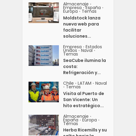
Almacenaje
•
Empresa
España
•
•
Europa
Temas
•
Moldstock lanza
nueva web para
facilitar
soluciones...
Empresa
Estados
•
Unidos
Naval
•
•
Temas
SeaCube ilumina la
costa:
Refrigeración y...
Chile
LATAM
Naval
•
•
Temas
•
Visita al Puerto de
San Vicente: Un
hito estratégico...
Almacenaje
•
España
Europa
•
•
Temas
Herba Ricemills y su
salto hacia la