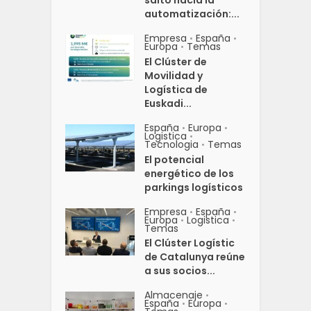
automatización:...
Empresa
España
•
•
Europa
Temas
•
El Clúster de
Movilidad y
Logística de
Euskadi...
España
Europa
•
•
Logistica
•
Tecnologia
Temas
•
El potencial
energético de los
parkings logísticos
Empresa
España
•
•
Europa
Logistica
•
•
Temas
El Clúster Logístic
de Catalunya reúne
a sus socios...
Almacenaje
•
España
Europa
•
•