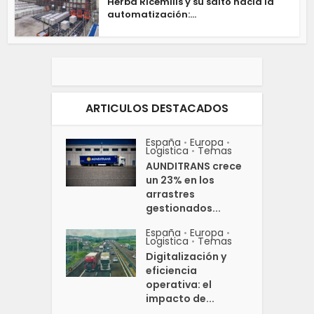
Herba Ricemills y su salto hacia la
automatización:...
ARTICULOS DESTACADOS
España
Europa
•
•
Logistica
Temas
•
AUNDITRANS crece
un 23% en los
arrastres
gestionados...
España
Europa
•
•
Logistica
Temas
•
Digitalización y
eficiencia
operativa: el
impacto de...