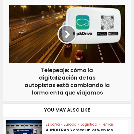
Telepeaje: cómo la
digitalización de las
autopistas está cambiando la
forma en la que viajamos
YOU MAY ALSO LIKE
España
•
Europa
•
Logistica
•
Temas
AUNDITRANS crece un 23% en los