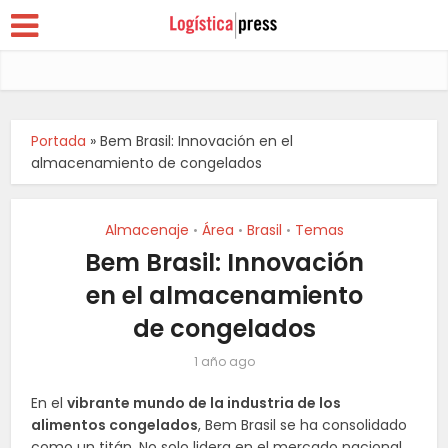
Portada
»
Bem Brasil: Innovación en el
almacenamiento de congelados
Almacenaje
Área
Brasil
Temas
•
•
•
Bem Brasil: Innovación
en el almacenamiento
de congelados
1 año ago
En el
vibrante mundo de la industria de los
alimentos congelados
, Bem Brasil se ha consolidado
como un titán. No solo lidera en el mercado nacional