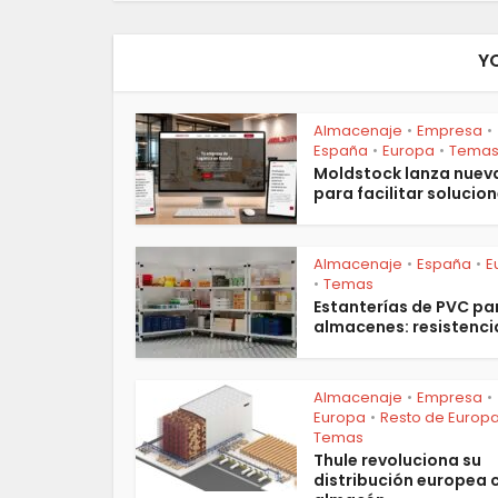
Y
Almacenaje
Empresa
•
•
España
Europa
Tema
•
•
Moldstock lanza nuev
para facilitar solucion
Almacenaje
España
E
•
•
Temas
•
Estanterías de PVC pa
almacenes: resistencia
Almacenaje
Empresa
•
•
Europa
Resto de Europ
•
Temas
Thule revoluciona su
distribución europea 