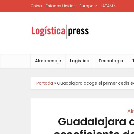
China
Estados Unidos
Europa
LATAM
Almacenaje
Logistica
Tecnologia
Portada
»
Guadalajara acoge el primer cedis e
Al
Guadalajara a