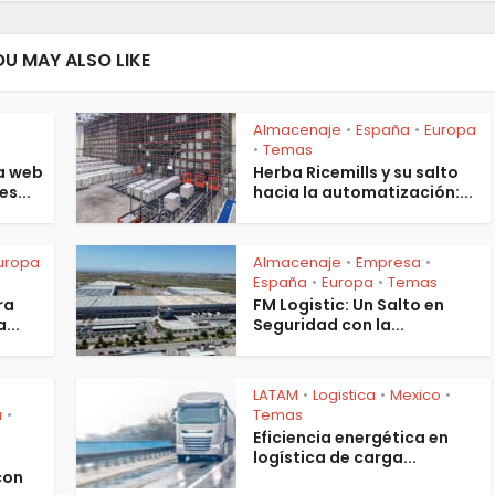
OU MAY ALSO LIKE
Almacenaje
España
Europa
•
•
s
Temas
•
a web
Herba Ricemills y su salto
es...
hacia la automatización:...
uropa
Almacenaje
Empresa
•
•
España
Europa
Temas
•
•
ra
FM Logistic: Un Salto en
...
Seguridad con la...
LATAM
Logistica
Mexico
•
•
•
a
Temas
•
Eficiencia energética en
logística de carga...
con