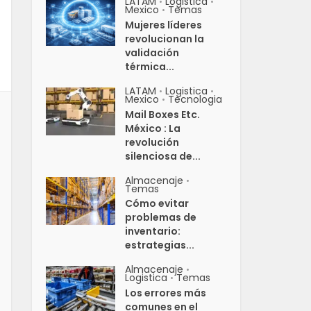
LATAM
Logistica
•
•
Mexico
Temas
•
Mujeres líderes
revolucionan la
validación
térmica...
LATAM
Logistica
•
•
Mexico
Tecnologia
•
Mail Boxes Etc.
México : La
revolución
silenciosa de...
Almacenaje
•
Temas
Cómo evitar
problemas de
inventario:
estrategias...
Almacenaje
•
Logistica
Temas
•
Los errores más
comunes en el