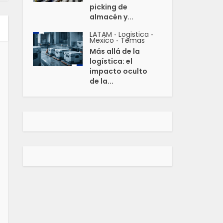
picking de
almacén y...
LATAM
Logistica
•
•
Mexico
Temas
•
Más allá de la
logística: el
impacto oculto
de la...