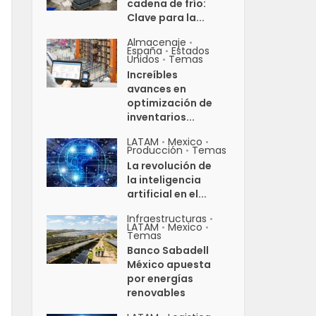
cadena de frío:
Clave para la...
Almacenaje
•
España
Estados
•
Unidos
Temas
•
Increíbles
avances en
optimización de
inventarios...
LATAM
Mexico
•
•
Producción
Temas
•
La revolución de
la inteligencia
artificial en el...
Infraestructuras
•
LATAM
Mexico
•
•
Temas
Banco Sabadell
México apuesta
por energías
renovables