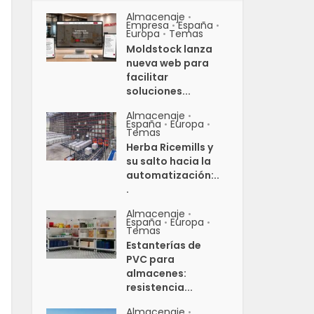
Almacenaje
•
Empresa
España
•
•
Europa
Temas
•
Moldstock lanza
nueva web para
facilitar
soluciones...
Almacenaje
•
España
Europa
•
•
Temas
Herba Ricemills y
su salto hacia la
automatización:..
.
Almacenaje
•
España
Europa
•
•
Temas
Estanterías de
PVC para
almacenes:
resistencia...
Almacenaje
•