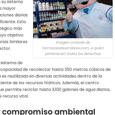
s su sistema
la mayor
aciones diarias
iciente. Esta
atégico más
uyo objetivo
cias Similares
Imagen cortesía de
farmaciasdesimilares.com, a quien
ector.
pertenecen todos los derechos.
 sistema de
la capacidad de recolectar hasta 350 metros cúbicos de
 es reutilizada en diversas actividades dentro de la
ciente de los recursos hídricos. Además, el centro
 permite reciclar hasta 3,100 galones de agua diarios,
recurso vital.
y compromiso ambiental