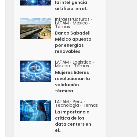
la inteligencia
artificial en el...
Infraestructuras
•
LATAM
Mexico
•
•
Temas
Banco Sabadell
México apuesta
por energías
renovables
LATAM
Logistica
•
•
Mexico
Temas
•
Mujeres líderes
revolucionan la
validación
térmica...
LATAM
Peru
•
•
Tecnologia
Temas
•
La importancia
crítica de los
data centers en
el...