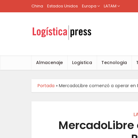
China
Estados Unidos
Europa
LATAM
Almacenaje
Logistica
Tecnologia
Portada
»
MercadoLibre comenzó a operar en 
L
MercadoLibre 