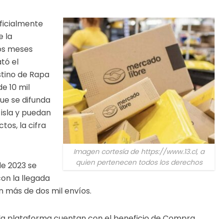
ficialmente
e la
ios meses
tó el
stino de Rapa
e 10 mil
ue se difunda
 isla y puedan
tos, la cifra
Imagen cortesía de https://www.13.cl, a
quien pertenecen todos los derechos
de 2023 se
con la llegada
n más de dos mil envíos.
la plataforma cuentan con el beneficio de Compra