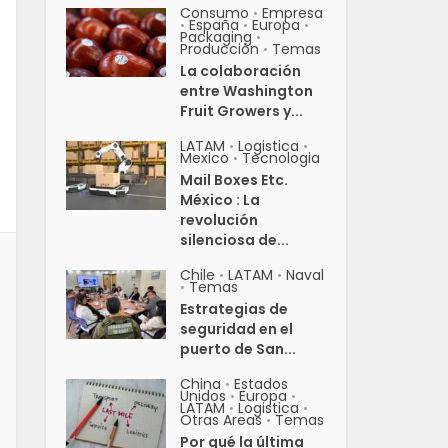
Consumo
Empresa
•
España
Europa
•
•
•
Packaging
•
Producción
Temas
•
La colaboración
entre Washington
Fruit Growers y...
LATAM
Logistica
•
•
Mexico
Tecnologia
•
Mail Boxes Etc.
México : La
revolución
silenciosa de...
Chile
LATAM
Naval
•
•
Temas
•
Estrategias de
seguridad en el
puerto de San...
China
Estados
•
Unidos
Europa
•
•
LATAM
Logistica
•
•
Otras Areas
Temas
•
Por qué la última