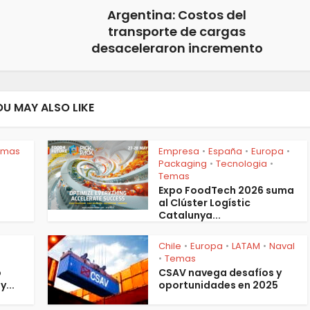
Argentina: Costos del
transporte de cargas
desaceleraron incremento
OU MAY ALSO LIKE
emas
Empresa
España
Europa
•
•
•
Packaging
Tecnologia
•
•
Temas
Expo FoodTech 2026 suma
al Clúster Logístic
Catalunya...
Chile
Europa
LATAM
Naval
•
•
•
Temas
•
o
CSAV navega desafíos y
y...
oportunidades en 2025