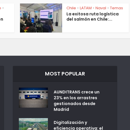
o
Chile
LATAM
Naval
Temas
•
•
•
•
La exitosa ruta logística
en
del salmón en Chile:...
MOST POPULAR
AUNDITRANS crece un
23% en los arrastres
gestionados desde
Madrid
Digitalización y
eficiencia operativa: el