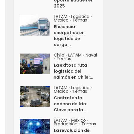
oportunidades en
2025
LATAM
Logistica
•
•
Mexico
Temas
•
Eficiencia
energética en
logística de
carga...
Chile
LATAM
Naval
•
•
Temas
•
La exitosa ruta
logística del
salmón en Chile:...
LATAM
Logistica
•
•
Mexico
Temas
•
Control en la
cadena de frío:
Clave para la...
LATAM
Mexico
•
•
Producción
Temas
•
La revolución de