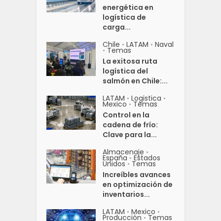
energética en
logística de
carga...
Chile
LATAM
Naval
•
•
Temas
•
La exitosa ruta
logística del
salmón en Chile:...
LATAM
Logistica
•
•
Mexico
Temas
•
Control en la
cadena de frío:
Clave para la...
Almacenaje
•
España
Estados
•
Unidos
Temas
•
Increíbles avances
en optimización de
inventarios...
LATAM
Mexico
•
•
Producción
Temas
•