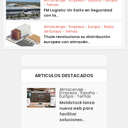
Almacenaje
•
Empresa
•
España
•
Europa
•
Temas
FM Logistic: Un Salto en Seguridad
con la...
Almacenaje
•
Empresa
•
Europa
•
Resto
de Europa
•
Temas
Thule revoluciona su distribución
europea con almacén...
ARTICULOS DESTACADOS
Almacenaje
•
Empresa
España
•
•
Europa
Temas
•
Moldstock lanza
nueva web para
facilitar
soluciones...