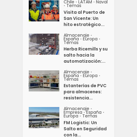
Chile
LATAM
Naval
•
•
Temas
•
Visita al Puerto de
San Vicente: Un
hito estratégico...
Almacenaje
•
España
Europa
•
•
Temas
Herba Ricemills y su
salto hacia la
automatización:...
Almacenaje
•
España
Europa
•
•
Temas
Estanterías de PVC
para almacenes:
resistencia...
Almacenaje
•
Empresa
España
•
•
Europa
Temas
•
FM Logistic: Un
Salto en Seguridad
con la...