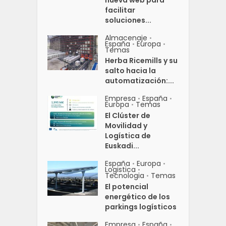
nueva web para
facilitar
soluciones...
Almacenaje
•
España
Europa
•
•
Temas
Herba Ricemills y su
salto hacia la
automatización:...
Empresa
España
•
•
Europa
Temas
•
El Clúster de
Movilidad y
Logística de
Euskadi...
España
Europa
•
•
Logistica
•
Tecnologia
Temas
•
El potencial
energético de los
parkings logísticos
Empresa
España
•
•