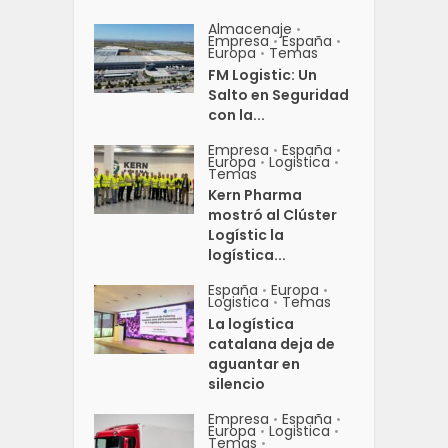
Almacenaje
•
Empresa
España
•
•
Europa
Temas
•
FM Logistic: Un
Salto en Seguridad
con la...
Empresa
España
•
•
Europa
Logistica
•
•
Temas
Kern Pharma
mostró al Clúster
Logístic la
logística...
España
Europa
•
•
Logistica
Temas
•
La logística
catalana deja de
aguantar en
silencio
Empresa
España
•
•
Europa
Logistica
•
•
Temas
•