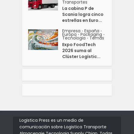
Transportes
La cabina P de
Scania logra cinco
estrellas en Euro...
Empresa
España
•
•
Europa
Packaging
•
•
Tecnologia
Temas
•
Expo FoodTech
2026 suma al
Clúster Logístic...
Logistica Press es un medio de
comunicación sobre Logistica Transporte
Almacenaje Tecnologia Supply Chian. Todas