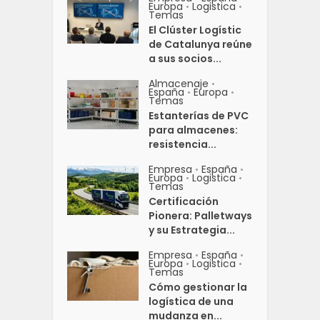
Europa
Logistica
•
•
Temas
El Clúster Logístic
de Catalunya reúne
a sus socios...
Almacenaje
•
España
Europa
•
•
Temas
Estanterías de PVC
para almacenes:
resistencia...
Empresa
España
•
•
Europa
Logistica
•
•
Temas
Certificación
Pionera: Palletways
y su Estrategia...
Empresa
España
•
•
Europa
Logistica
•
•
Temas
Cómo gestionar la
logística de una
mudanza en...