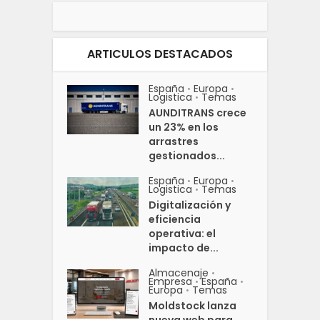
ARTICULOS DESTACADOS
España
Europa
•
•
Logistica
Temas
•
AUNDITRANS crece
un 23% en los
arrastres
gestionados...
España
Europa
•
•
Logistica
Temas
•
Digitalización y
eficiencia
operativa: el
impacto de...
Almacenaje
•
Empresa
España
•
•
Europa
Temas
•
Moldstock lanza