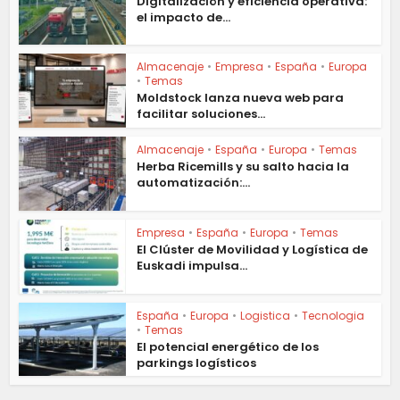
Digitalización y eficiencia operativa:
el impacto de...
Almacenaje
•
Empresa
•
España
•
Europa
•
Temas
Moldstock lanza nueva web para
facilitar soluciones...
Almacenaje
•
España
•
Europa
•
Temas
Herba Ricemills y su salto hacia la
automatización:...
Empresa
•
España
•
Europa
•
Temas
El Clúster de Movilidad y Logística de
Euskadi impulsa...
España
•
Europa
•
Logistica
•
Tecnologia
•
Temas
El potencial energético de los
parkings logísticos