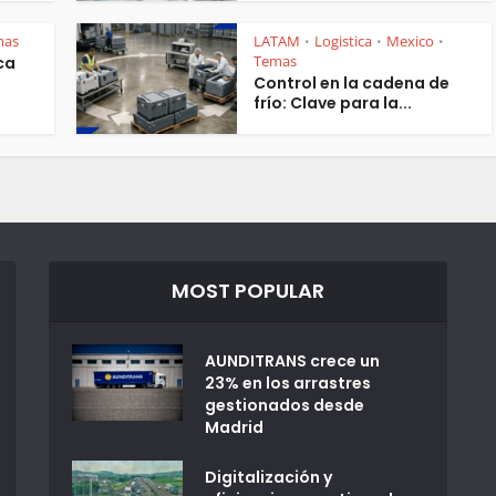
mas
LATAM
Logistica
Mexico
•
•
•
Temas
ca
Control en la cadena de
frío: Clave para la...
MOST POPULAR
AUNDITRANS crece un
23% en los arrastres
gestionados desde
Madrid
Digitalización y