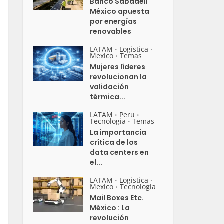
Banco Sabadell
México apuesta
por energías
renovables
LATAM
Logistica
•
•
Mexico
Temas
•
Mujeres líderes
revolucionan la
validación
térmica...
LATAM
Peru
•
•
Tecnologia
Temas
•
La importancia
crítica de los
data centers en
el...
LATAM
Logistica
•
•
Mexico
Tecnologia
•
Mail Boxes Etc.
México : La
revolución