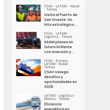
Chile
LATAM
Naval
•
•
Temas
•
Visita al Puerto de
San Vicente: Un
hito estratégico...
Chile
LATAM
•
•
Logistica
Temas
•
SAAM planea un
futuro brillante
con inversión y...
Chile
Europa
•
•
LATAM
Naval
•
•
Temas
CSAV navega
desafíos y
oportunidades en
2025
LATAM
Logistica
•
•
Mexico
Temas
•
Eficiencia
energética en