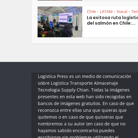
Chile
LATAM
Naval
Te
•
•
•
La exitosa ruta logísti
del salmón en Chile:...
Logistica Press es un medio de comunicación
sobre Logistica Transporte Almacenaje
Tecnologia Supply Chian. Todas la imágenes
presentes en esta web han sido recogidas en
bancos de imágenes gratuitos. En caso de que
reconozca entre ellas una que quieras que
quitemos o en caso de que quisieras que
nombremos a su autor (en caso de que no
hayamos sabido encontrarlo) puedes
escribirnos sin problemas utilizando el