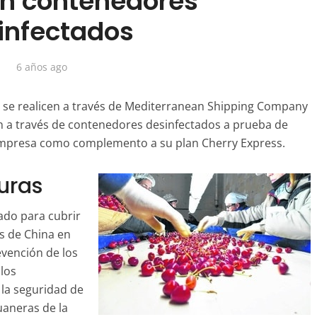
n contenedores
infectados
6 años ago
e se realicen a través de Mediterranean Shipping Company
án a través de contenedores desinfectados a prueba de
a empresa como complemento a su plan Cherry Express.
uras
ado para cubrir
s de China en
evención de los
 los
 la seguridad de
uaneras de la