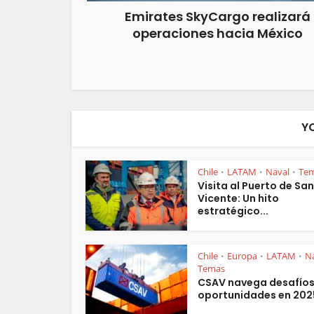
Emirates SkyCargo realizará
operaciones hacia México
Y
Chile
LATAM
Naval
Te
•
•
•
Visita al Puerto de San
Vicente: Un hito
estratégico...
Chile
Europa
LATAM
N
•
•
•
Temas
CSAV navega desafíos
oportunidades en 202