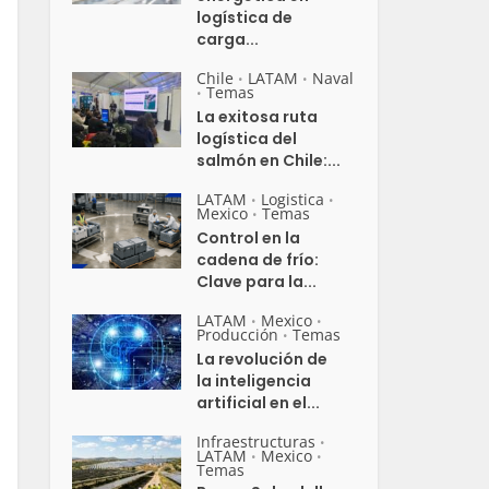
logística de
carga...
Chile
LATAM
Naval
•
•
Temas
•
La exitosa ruta
logística del
salmón en Chile:...
LATAM
Logistica
•
•
Mexico
Temas
•
Control en la
cadena de frío:
Clave para la...
LATAM
Mexico
•
•
Producción
Temas
•
La revolución de
la inteligencia
artificial en el...
Infraestructuras
•
LATAM
Mexico
•
•
Temas