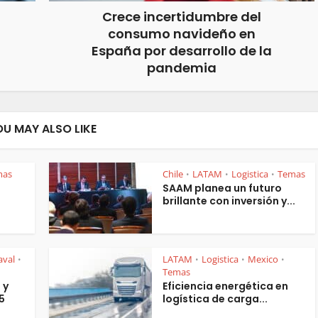
Crece incertidumbre del
consumo navideño en
España por desarrollo de la
pandemia
OU MAY ALSO LIKE
mas
Chile
LATAM
Logistica
Temas
•
•
•
SAAM planea un futuro
brillante con inversión y...
aval
LATAM
Logistica
Mexico
•
•
•
•
Temas
 y
Eficiencia energética en
5
logística de carga...