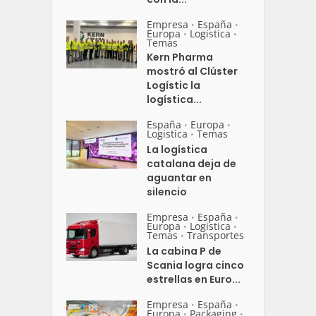
Empresa
España
•
•
Europa
Logistica
•
•
Temas
Kern Pharma
mostró al Clúster
Logístic la
logística...
España
Europa
•
•
Logistica
Temas
•
La logística
catalana deja de
aguantar en
silencio
Empresa
España
•
•
Europa
Logistica
•
•
Temas
Transportes
•
La cabina P de
Scania logra cinco
estrellas en Euro...
Empresa
España
•
•
Europa
Packaging
•
•