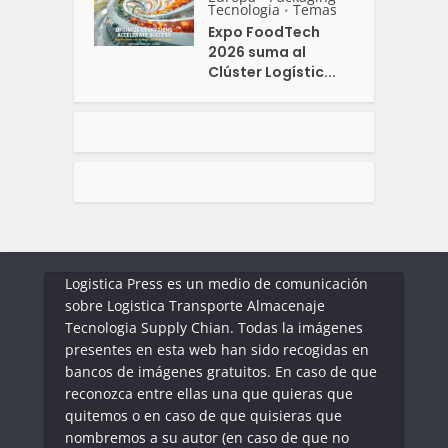
Tecnologia
Temas
•
Expo FoodTech
2026 suma al
Clúster Logístic...
Logistica Press es un medio de comunicación
sobre Logistica Transporte Almacenaje
Tecnologia Supply Chian. Todas la imágenes
presentes en esta web han sido recogidas en
bancos de imágenes gratuitos. En caso de que
reconozca entre ellas una que quieras que
quitemos o en caso de que quisieras que
nombremos a su autor (en caso de que no