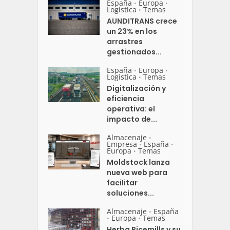
España
Europa
•
•
Logistica
Temas
•
AUNDITRANS crece
un 23% en los
arrastres
gestionados...
España
Europa
•
•
Logistica
Temas
•
Digitalización y
eficiencia
operativa: el
impacto de...
Almacenaje
•
Empresa
España
•
•
Europa
Temas
•
Moldstock lanza
nueva web para
facilitar
soluciones...
Almacenaje
España
•
Europa
Temas
•
•
Herba Ricemills y su