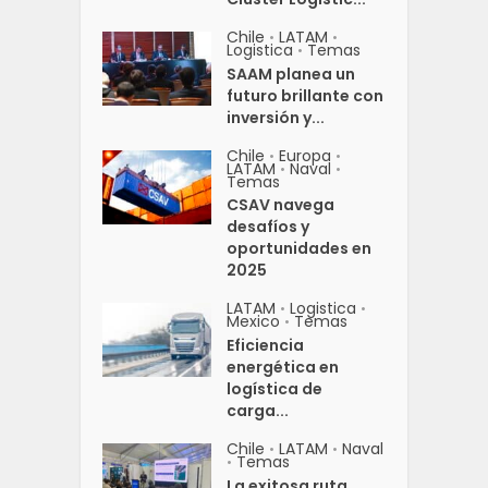
Chile
LATAM
•
•
Logistica
Temas
•
SAAM planea un
futuro brillante con
inversión y...
Chile
Europa
•
•
LATAM
Naval
•
•
Temas
CSAV navega
desafíos y
oportunidades en
2025
LATAM
Logistica
•
•
Mexico
Temas
•
Eficiencia
energética en
logística de
carga...
Chile
LATAM
Naval
•
•
Temas
•
La exitosa ruta