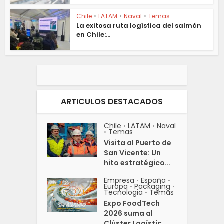
Chile
•
LATAM
•
Naval
•
Temas
La exitosa ruta logística del salmón
en Chile:...
ARTICULOS DESTACADOS
Chile
LATAM
Naval
•
•
Temas
•
Visita al Puerto de
San Vicente: Un
hito estratégico...
Empresa
España
•
•
Europa
Packaging
•
•
Tecnologia
Temas
•
Expo FoodTech
2026 suma al
Clúster Logístic...