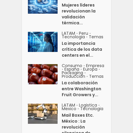
Mujeres líderes
revolucionan la
validación
térmica...
LATAM
Peru
•
•
Tecnologia
Temas
•
La importancia
crítica de los data
centers en el...
Consumo
Empresa
•
España
Europa
•
•
•
Packaging
•
Producción
Temas
•
La colaboración
entre Washington
Fruit Growers y...
LATAM
Logistica
•
•
Mexico
Tecnologia
•
Mail Boxes Etc.
México : La
revolución
silenciosa de...