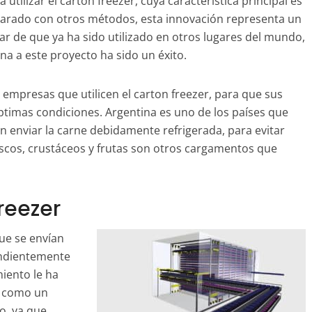
tilizar el carton freezer, cuya característica principal es
rado con otros métodos, esta innovación representa un
ar de que ya ha sido utilizado en otros lugares del mundo,
na a este proyecto ha sido un éxito.
 empresas que utilicen el carton freezer, para que sus
timas condiciones. Argentina es uno de los países que
 enviar la carne debidamente refrigerada, para evitar
scos, crustáceos y frutas son otros cargamentos que
reezer
que se envían
endientemente
iento le ha
a como un
o, ya que