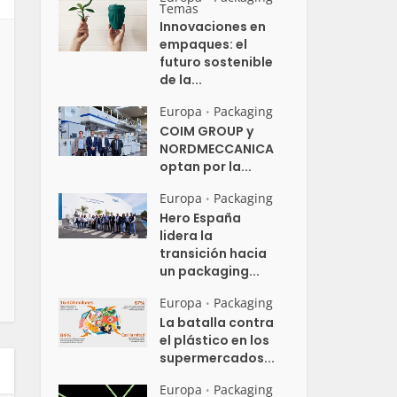
Temas
Innovaciones en
empaques: el
futuro sostenible
de la...
Europa
Packaging
•
COIM GROUP y
NORDMECCANICA
optan por la...
Europa
Packaging
•
Hero España
lidera la
transición hacia
un packaging...
Europa
Packaging
•
La batalla contra
el plástico en los
supermercados...
Europa
Packaging
•