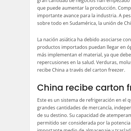
gran cantidad de negocios han empezado a u
que puede aumentar la producción. Compa
importante avance para la industria. A pes
sobre todo en Sudamérica, la unión de Chi
La nación asiática ha debido asociarse con
productos importados puedan llegar en óp
más implementan el material, ya que deben
repercusiones en la salud. Verduras, molu
recibe China a través del carton freezer.
China recibe carton f
Este es un sistema de refrigeración en el 
grandes cantidades de mercancía, indep
de su destino. Su capacidad de atemperam
permitido ser considerada por la potenci
importante medio de almacenaje y traslad