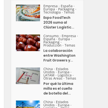
Empresa
España
•
•
Europa
Packaging
•
•
Tecnologia
Temas
•
Expo FoodTech
2026 suma al
Clúster Logístic...
Consumo
Empresa
•
•
España
Europa
•
•
Packaging
•
Producción
Temas
•
La colaboración
entre Washington
Fruit Growers y...
China
Estados
•
Unidos
Europa
•
•
LATAM
Logistica
•
•
Otras Areas
Temas
•
Por qué la última
milla es el cuello
de botella del...
China
Estados
•
Unidos
Europa
•
•