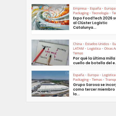
Empresa
España
Europa
•
•
Packaging
Tecnologia
Te
•
•
Expo FoodTech 2026 
al Clúster Logístic
Catalunya...
China
Estados Unidos
E
•
•
LATAM
Logistica
Otras A
•
•
Temas
Por qué la última milla 
cuello de botella del e.
España
Europa
Logistica
•
•
Packaging
Temas
Transp
•
•
Grupo Sarosa se inco
como tercer miembro
la...