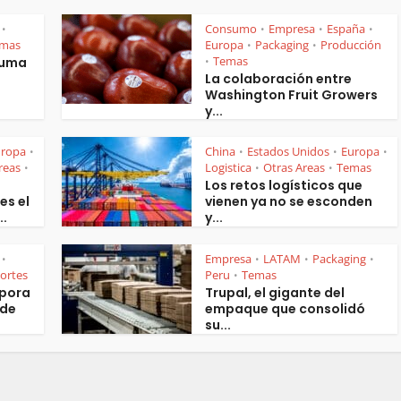
Consumo
Empresa
España
•
•
•
•
mas
Europa
Packaging
Producción
•
•
Temas
suma
•
La colaboración entre
Washington Fruit Growers
y...
uropa
China
Estados Unidos
Europa
•
•
•
•
reas
Logistica
Otras Areas
Temas
•
•
•
Los retos logísticos que
es el
vienen ya no se esconden
..
y...
Empresa
LATAM
Packaging
•
•
•
•
ortes
Peru
Temas
•
rpora
Trupal, el gigante del
 de
empaque que consolidó
su...