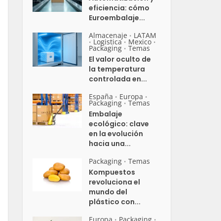
eficiencia: cómo
Euroembalaje...
Almacenaje
LATAM
•
Logistica
Mexico
•
•
•
Packaging
Temas
•
El valor oculto de
la temperatura
controlada en...
España
Europa
•
•
Packaging
Temas
•
Embalaje
ecológico: clave
en la evolución
hacia una...
Packaging
Temas
•
Kompuestos
revoluciona el
mundo del
plástico con...
Europa
Packaging
•
•