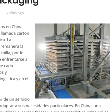
ackaging
6 años ago
os en China,
a llamada carton
ca. La
bremanera la
milla, por lo
 enfrentarse a
ue cada
os y
ogística y en el
r de un servicio
adaptar a sus necesidades particulares. En China, una