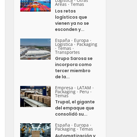
Logistica
Otras
•
Areas
Temas
•
Los retos
logísticos que
vienen ya no se
esconden y...
España
Europa
•
•
Logistica
Packaging
•
Temas
•
•
Transportes
Grupo Sarosa se
incorpora como
tercer miembro
de la...
Empresa
LATAM
•
•
Packaging
Peru
•
•
Temas
Trupal, el gigante
del empaque que
consolidó su...
España
Europa
•
•
Packaging
Temas
•
Automatización y