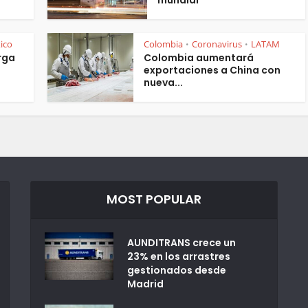
mundial
ico
Colombia
Coronavirus
LATAM
•
•
rga
Colombia aumentará
exportaciones a China con
nueva...
MOST POPULAR
AUNDITRANS crece un
23% en los arrastres
gestionados desde
Madrid