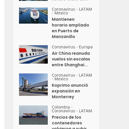
Coronavirus
LATAM
•
Mexico
•
Mantienen
horario ampliado
en Puerto de
Manzanillo
Coronavirus
Europa
•
Air China reanuda
vuelos sin escalas
entre Shanghai...
Coronavirus
LATAM
•
Mexico
•
Koprimo anunció
expansión en
Monterrey
Colombia
•
Coronavirus
LATAM
•
Precios de los
contenedores
volvieron a subir