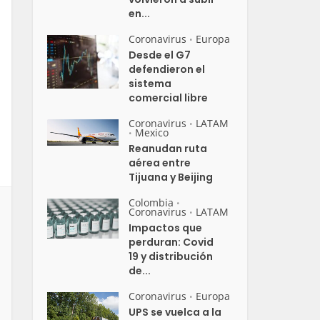
en...
Coronavirus
Europa
•
Desde el G7
defendieron el
sistema
comercial libre
Coronavirus
LATAM
•
Mexico
•
Reanudan ruta
aérea entre
Tijuana y Beijing
Colombia
•
Coronavirus
LATAM
•
Impactos que
perduran: Covid
19 y distribución
de...
Coronavirus
Europa
•
UPS se vuelca a la