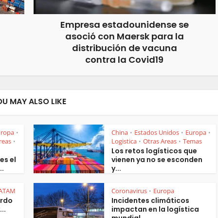
Empresa estadounidense se
asoció con Maersk para la
distribución de vacuna
contra la Covid19
OU MAY ALSO LIKE
uropa
China
Estados Unidos
Europa
•
•
•
•
reas
Logistica
Otras Areas
Temas
•
•
•
Los retos logísticos que
es el
vienen ya no se esconden
..
y...
ATAM
Coronavirus
Europa
•
erdo
Incidentes climáticos
..
impactan en la logística