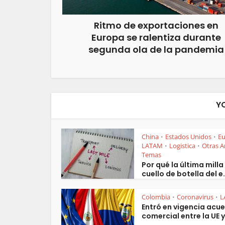
Ritmo de exportaciones en
Europa se ralentiza durante
segunda ola de la pandemia
Y
China
Estados Unidos
E
•
•
LATAM
Logistica
Otras A
•
•
Temas
Por qué la última milla 
cuello de botella del e.
Colombia
Coronavirus
L
•
•
Entró en vigencia acu
comercial entre la UE y.