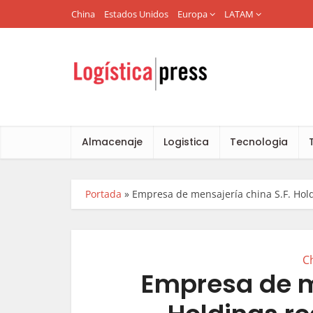
China
Estados Unidos
Europa
LATAM
Almacenaje
Logistica
Tecnologia
Portada
»
Empresa de mensajería china S.F. Hol
C
Empresa de m