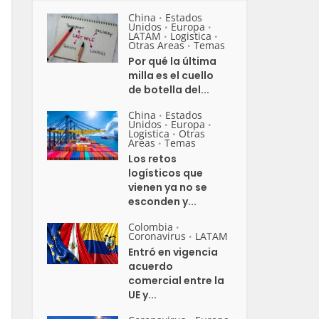
China
Estados
•
Unidos
Europa
•
•
LATAM
Logistica
•
•
Otras Areas
Temas
•
Por qué la última
milla es el cuello
de botella del...
China
Estados
•
Unidos
Europa
•
•
Logistica
Otras
•
Areas
Temas
•
Los retos
logísticos que
vienen ya no se
esconden y...
Colombia
•
Coronavirus
LATAM
•
Entró en vigencia
acuerdo
comercial entre la
UE y...