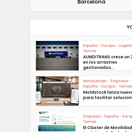
Barcelona
Y
España
Europa
Logist
•
•
Temas
AUNDITRANS crece un
en los arrastres
gestionados...
Almacenaje
Empresa
•
•
España
Europa
Tema
•
•
Moldstock lanza nuev
para facilitar solucion
Empresa
España
Euro
•
•
Temas
El Clúster de Movilidad