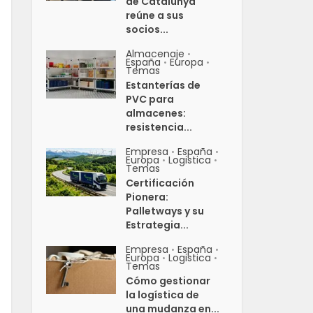
de Catalunya
reúne a sus
socios...
Almacenaje
•
España
Europa
•
•
Temas
Estanterías de
PVC para
almacenes:
resistencia...
Empresa
España
•
•
Europa
Logistica
•
•
Temas
Certificación
Pionera:
Palletways y su
Estrategia...
Empresa
España
•
•
Europa
Logistica
•
•
Temas
Cómo gestionar
la logística de
una mudanza en...