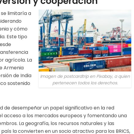
versión y cooperación
se limitaría a
nsiderando
enia y cómo
ia. Este tipo
desde
transferencia
r agrícola. La
de Armenia
rsión de India
Imagen de postcardtrip en Pixabay, a quien
pertenecen todos los derechos.
ico sostenido
d de desempeñar un papel significativo en la red
do el acceso a los mercados europeos y fomentando una
bros. La geografía, los recursos naturales y las
país la convierten en un socio atractivo para los BRICS,