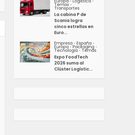
Europa
Logistica
•
•
Temas
•
Transportes
La cabina P de
Scania logra
cinco estrellas en
Euro...
Empresa
España
•
•
Europa
Packaging
•
•
Tecnologia
Temas
•
Expo FoodTech
2026 suma al
Clúster Logístic...