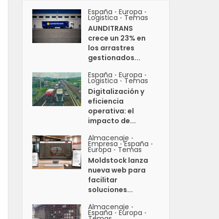
España
Europa
•
•
Logistica
Temas
•
AUNDITRANS
crece un 23% en
los arrastres
gestionados...
España
Europa
•
•
Logistica
Temas
•
Digitalización y
eficiencia
operativa: el
impacto de...
Almacenaje
•
Empresa
España
•
•
Europa
Temas
•
Moldstock lanza
nueva web para
facilitar
soluciones...
Almacenaje
•
España
Europa
•
•
Temas