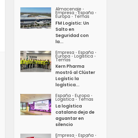
Almacenaje
•
Empresa
España
•
•
Europa
Temas
•
FM Logistic: Un
Salto en
Seguridad con
la...
Empresa
España
•
•
Europa
Logistica
•
•
Temas
Kern Pharma
mostró al Clúster
Logístic la
logística...
España
Europa
•
•
Logistica
Temas
•
La logística
catalana deja de
aguantar en
silencio
Empresa
España
•
•