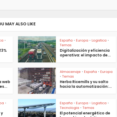
OU MAY ALSO LIKE
ica
España
Europa
Logistica
•
•
•
•
Temas
 23%
Digitalización y eficiencia
operativa: el impacto de...
Almacenaje
España
Europa
•
•
s
Temas
•
a web
Herba Ricemills y su salto
es...
hacia la automatización:...
pa
España
Europa
Logistica
•
•
•
•
Tecnologia
Temas
•
 y
El potencial energético de