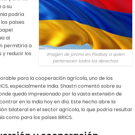
 a su
nia podría
 los países
 papel
ia al
n permitiría a
 y reducir los
Imagen de jorono en Pixabay a quien
pertenecen todos los derechos.
orable para la cooperación agrícola, uno de los
RICS, especialmente India. Shastri comentó sobre su
 donde quedó impresionado por la vasta extensión de
ontrar en la India hoy en día. Este hecho abre la
n bilateral en el sector agrícola, lo que podría resultar
ia como para los países BRICS.