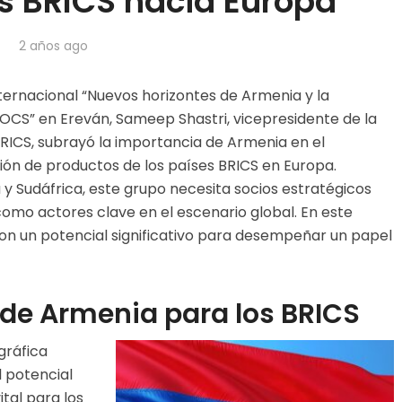
os BRICS hacia Europa
2 años ago
ternacional “Nuevos horizontes de Armenia y la
 OCS” en Ereván, Sameep Shastri, vicepresidente de la
RICS, subrayó la importancia de Armenia en el
ción de productos de los países BRICS en Europa.
a y Sudáfrica, este grupo necesita socios estratégicos
mo actores clave en el escenario global. En este
on un potencial significativo para desempeñar un papel
o de Armenia para los BRICS
gráfica
l potencial
ital para los