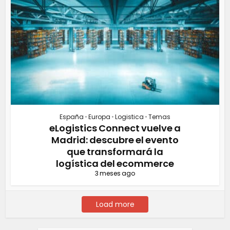
España
•
Europa
•
Logistica
•
Temas
eLogistics Connect vuelve a
Madrid: descubre el evento
que transformará la
logística del ecommerce
3 meses ago
Load more