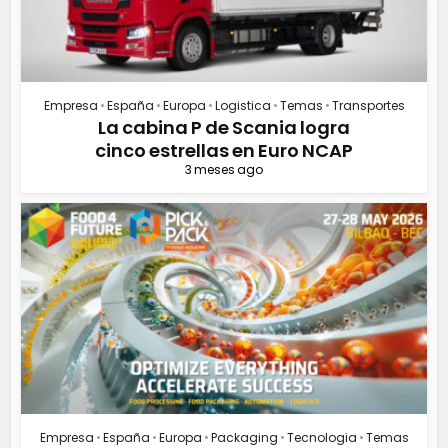
Empresa
•
España
•
Europa
•
Logistica
•
Temas
•
Transportes
La cabina P de Scania logra
cinco estrellas en Euro NCAP
3 meses ago
Empresa
•
España
•
Europa
•
Packaging
•
Tecnologia
•
Temas