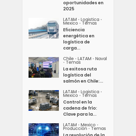
oportunidades en
2025
LATAM
Logistica
•
•
Mexico
Temas
•
Eficiencia
energética en
logística de
carga...
Chile
LATAM
Naval
•
•
Temas
•
La exitosa ruta
logística del
salmón en Chile:...
LATAM
Logistica
•
•
Mexico
Temas
•
Control en la
cadena de frío:
Clave para la...
LATAM
Mexico
•
•
Producción
Temas
•
La revolución de la