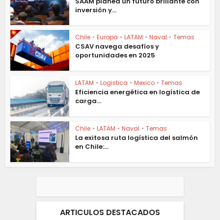
SAAM planea un futuro brillante con
inversión y...
Chile
•
Europa
•
LATAM
•
Naval
•
Temas
CSAV navega desafíos y
oportunidades en 2025
LATAM
•
Logistica
•
Mexico
•
Temas
Eficiencia energética en logística de
carga...
Chile
•
LATAM
•
Naval
•
Temas
La exitosa ruta logística del salmón
en Chile:...
ARTICULOS DESTACADOS