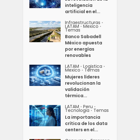
inteligencia
artificial en el...
Infraestructuras
•
LATAM
Mexico
•
•
Temas
Banco Sabadell
México apuesta
por energías
renovables
LATAM
Logistica
•
•
Mexico
Temas
•
Mujeres líderes
revolucionan la
validación
térmica...
LATAM
Peru
•
•
Tecnologia
Temas
•
La importancia
crítica de los data
centers en el...