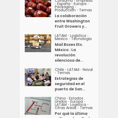
Consumo
Empresa
•
España
Europa
•
•
•
Packaging
•
Producción
Temas
•
La colaboración
entre Washington
Fruit Growers y...
LATAM
Logistica
•
•
Mexico
Tecnologia
•
Mail Boxes Etc.
México : La
revolución
silenciosa de...
Chile
LATAM
Naval
•
•
Temas
•
Estrategias de
seguridad en el
puerto de San...
China
Estados
•
Unidos
Europa
•
•
LATAM
Logistica
•
•
Otras Areas
Temas
•
Por qué la última