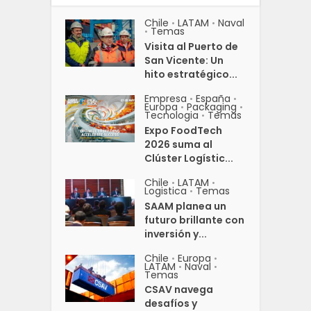
Chile
LATAM
Naval
•
•
Temas
•
Visita al Puerto de
San Vicente: Un
hito estratégico...
Empresa
España
•
•
Europa
Packaging
•
•
Tecnologia
Temas
•
Expo FoodTech
2026 suma al
Clúster Logístic...
Chile
LATAM
•
•
Logistica
Temas
•
SAAM planea un
futuro brillante con
inversión y...
Chile
Europa
•
•
LATAM
Naval
•
•
Temas
CSAV navega
desafíos y