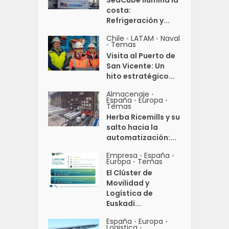
costa:
Refrigeración y...
Chile
LATAM
Naval
•
•
Temas
•
Visita al Puerto de
San Vicente: Un
hito estratégico...
Almacenaje
•
España
Europa
•
•
Temas
Herba Ricemills y su
salto hacia la
automatización:...
Empresa
España
•
•
Europa
Temas
•
El Clúster de
Movilidad y
Logística de
Euskadi...
España
Europa
•
•
Logistica
•