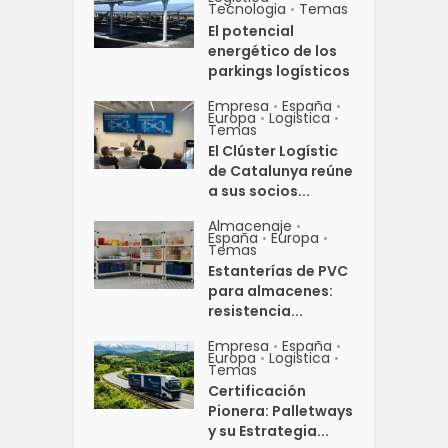
Tecnologia
Temas
•
El potencial
energético de los
parkings logísticos
Empresa
España
•
•
Europa
Logistica
•
•
Temas
El Clúster Logístic
de Catalunya reúne
a sus socios...
Almacenaje
•
España
Europa
•
•
Temas
Estanterías de PVC
para almacenes:
resistencia...
Empresa
España
•
•
Europa
Logistica
•
•
Temas
Certificación
Pionera: Palletways
y su Estrategia...