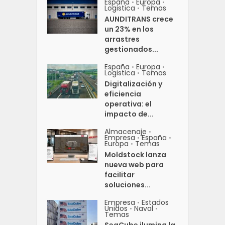
España
Europa
•
•
Logistica
Temas
•
AUNDITRANS crece
un 23% en los
arrastres
gestionados...
España
Europa
•
•
Logistica
Temas
•
Digitalización y
eficiencia
operativa: el
impacto de...
Almacenaje
•
Empresa
España
•
•
Europa
Temas
•
Moldstock lanza
nueva web para
facilitar
soluciones...
Empresa
Estados
•
Unidos
Naval
•
•
Temas
SeaCube ilumina la