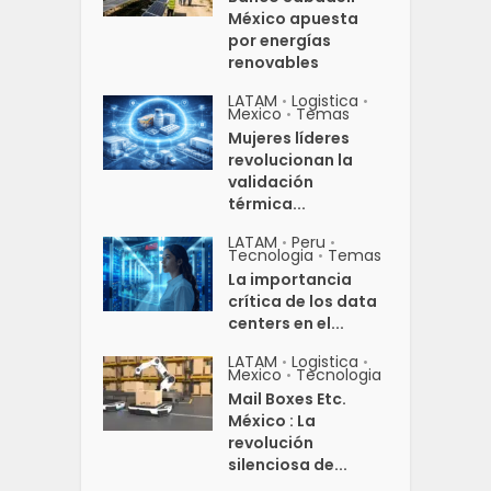
México apuesta
por energías
renovables
LATAM
Logistica
•
•
Mexico
Temas
•
Mujeres líderes
revolucionan la
validación
térmica...
LATAM
Peru
•
•
Tecnologia
Temas
•
La importancia
crítica de los data
centers en el...
LATAM
Logistica
•
•
Mexico
Tecnologia
•
Mail Boxes Etc.
México : La
revolución
silenciosa de...