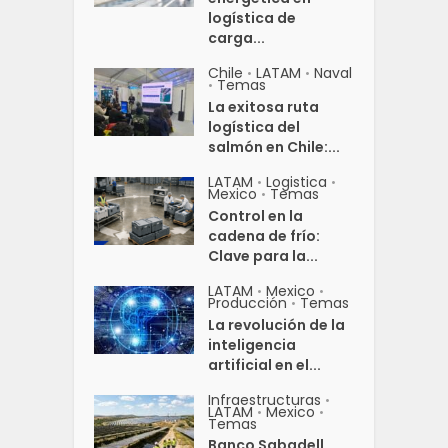
logística de
carga...
Chile
LATAM
Naval
•
•
Temas
•
La exitosa ruta
logística del
salmón en Chile:...
LATAM
Logistica
•
•
Mexico
Temas
•
Control en la
cadena de frío:
Clave para la...
LATAM
Mexico
•
•
Producción
Temas
•
La revolución de la
inteligencia
artificial en el...
Infraestructuras
•
LATAM
Mexico
•
•
Temas
Banco Sabadell