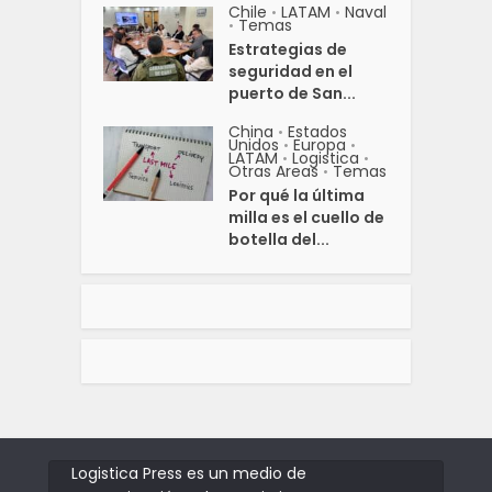
Chile
LATAM
Naval
•
•
Temas
•
Estrategias de
seguridad en el
puerto de San...
China
Estados
•
Unidos
Europa
•
•
LATAM
Logistica
•
•
Otras Areas
Temas
•
Por qué la última
milla es el cuello de
botella del...
Logistica Press es un medio de