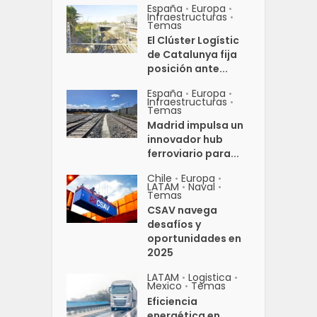
España
Europa
•
•
Infraestructuras
•
Temas
El Clúster Logístic
de Catalunya fija
posición ante...
España
Europa
•
•
Infraestructuras
•
Temas
Madrid impulsa un
innovador hub
ferroviario para...
Chile
Europa
•
•
LATAM
Naval
•
•
Temas
CSAV navega
desafíos y
oportunidades en
2025
LATAM
Logistica
•
•
Mexico
Temas
•
Eficiencia
energética en