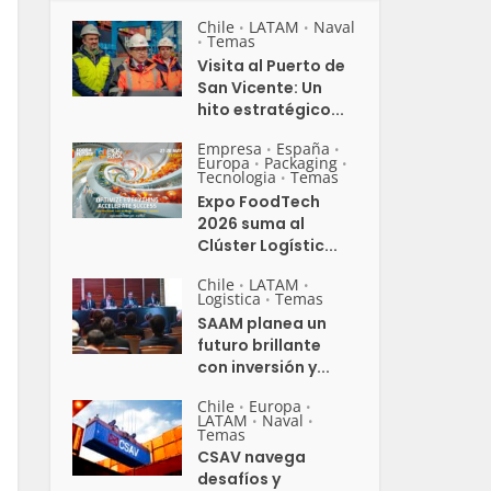
Chile
LATAM
Naval
•
•
Temas
•
Visita al Puerto de
San Vicente: Un
hito estratégico...
Empresa
España
•
•
Europa
Packaging
•
•
Tecnologia
Temas
•
Expo FoodTech
2026 suma al
Clúster Logístic...
Chile
LATAM
•
•
Logistica
Temas
•
SAAM planea un
futuro brillante
con inversión y...
Chile
Europa
•
•
LATAM
Naval
•
•
Temas
CSAV navega
desafíos y