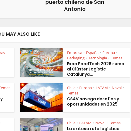
puerto chileno de San
Antonio
OU MAY ALSO LIKE
mas
Empresa
España
Europa
•
•
•
Packaging
Tecnologia
Temas
•
•
Expo FoodTech 2026 suma
al Clúster Logístic
Catalunya...
Temas
Chile
Europa
LATAM
Naval
•
•
•
•
Temas
o
y...
CSAV navega desafíos y
oportunidades en 2025
Chile
LATAM
Naval
Temas
•
•
•
•
La exitosa ruta logística