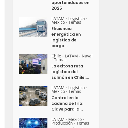
oportunidades en
2025
LATAM
Logistica
•
•
Mexico
Temas
•
Eficiencia
energética en
logística de
carga...
Chile
LATAM
Naval
•
•
Temas
•
La exitosa ruta
logística del
salmón en Chile:...
LATAM
Logistica
•
•
Mexico
Temas
•
Control en la
cadena de frío:
Clave para la...
LATAM
Mexico
•
•
Producción
Temas
•