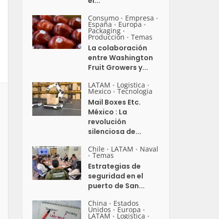
el...
Consumo
Empresa
•
•
España
Europa
•
•
Packaging
•
Producción
Temas
•
La colaboración
entre Washington
Fruit Growers y...
LATAM
Logistica
•
•
Mexico
Tecnologia
•
Mail Boxes Etc.
México : La
revolución
silenciosa de...
Chile
LATAM
Naval
•
•
Temas
•
Estrategias de
seguridad en el
puerto de San...
China
Estados
•
Unidos
Europa
•
•
LATAM
Logistica
•
•