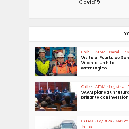
Covid19
Y
Chile
LATAM
Naval
Te
•
•
•
Visita al Puerto de San
Vicente: Un hito
estratégico...
Chile
LATAM
Logistica
•
•
•
SAAM planea un futur
brillante con inversión 
LATAM
Logistica
Mexico
•
•
Temas