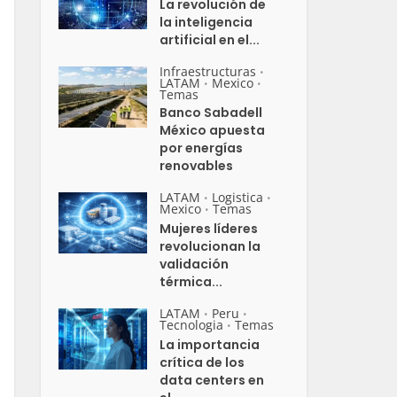
La revolución de
la inteligencia
artificial en el...
Infraestructuras
•
LATAM
Mexico
•
•
Temas
Banco Sabadell
México apuesta
por energías
renovables
LATAM
Logistica
•
•
Mexico
Temas
•
Mujeres líderes
revolucionan la
validación
térmica...
LATAM
Peru
•
•
Tecnologia
Temas
•
La importancia
crítica de los
data centers en