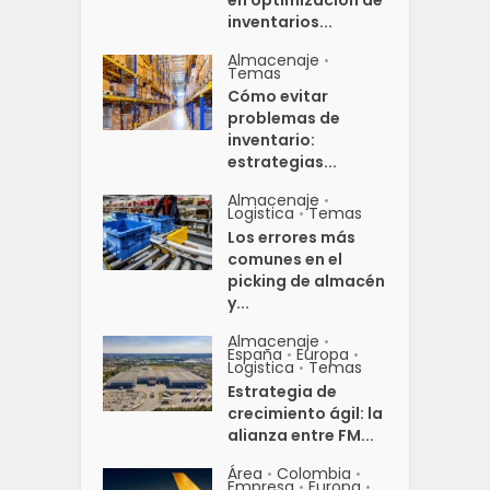
en optimización de
inventarios...
Almacenaje
•
Temas
Cómo evitar
problemas de
inventario:
estrategias...
Almacenaje
•
Logistica
Temas
•
Los errores más
comunes en el
picking de almacén
y...
Almacenaje
•
España
Europa
•
•
Logistica
Temas
•
Estrategia de
crecimiento ágil: la
alianza entre FM...
Área
Colombia
•
•
Empresa
Europa
•
•