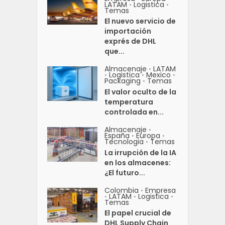
LATAM
Logistica
•
•
Temas
El nuevo servicio de
importación
exprés de DHL
que...
Almacenaje
LATAM
•
Logistica
Mexico
•
•
•
Packaging
Temas
•
El valor oculto de la
temperatura
controlada en...
Almacenaje
•
España
Europa
•
•
Tecnologia
Temas
•
La irrupción de la IA
en los almacenes:
¿El futuro...
Colombia
Empresa
•
LATAM
Logistica
•
•
•
Temas
El papel crucial de
DHL Supply Chain