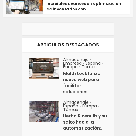
Increíbles avances en optimización
de inventarios con...
ARTICULOS DESTACADOS
Almacenaje
•
Empresa
España
•
•
Europa
Temas
•
Moldstock lanza
nueva web para
facilitar
soluciones...
Almacenaje
•
España
Europa
•
•
Temas
Herba Ricemills y su
salto hacia la
automatización:...