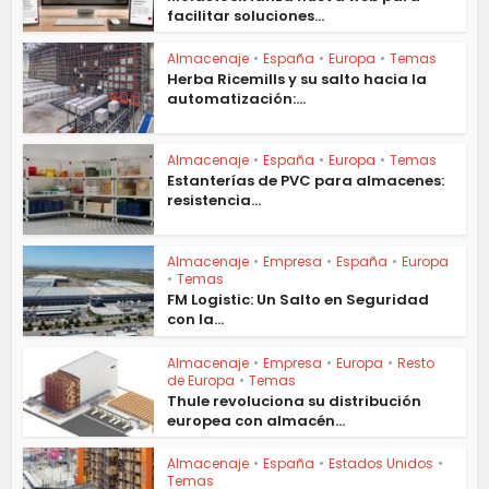
facilitar soluciones...
Almacenaje
•
España
•
Europa
•
Temas
Herba Ricemills y su salto hacia la
automatización:...
Almacenaje
•
España
•
Europa
•
Temas
Estanterías de PVC para almacenes:
resistencia...
Almacenaje
•
Empresa
•
España
•
Europa
•
Temas
FM Logistic: Un Salto en Seguridad
con la...
Almacenaje
•
Empresa
•
Europa
•
Resto
de Europa
•
Temas
Thule revoluciona su distribución
europea con almacén...
Almacenaje
•
España
•
Estados Unidos
•
Temas