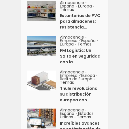
Almacenaje
•
España
Europa
•
•
Temas
Estanterías de PVC
para almacenes:
resistencia...
Almacenaje
•
Empresa
España
•
•
Europa
Temas
•
FM Logistic: Un
Salto en Seguridad
con la...
Almacenaje
•
Empresa
Europa
•
•
Resto de Europa
•
Temas
Thule revoluciona
su distribución
europea con...
Almacenaje
•
España
Estados
•
Unidos
Temas
•
Increíbles avances