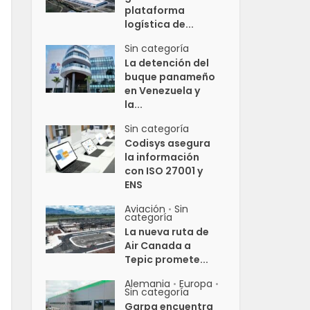
plataforma
logística de...
Sin categoría
La detención del
buque panameño
en Venezuela y
la...
Sin categoría
Codisys asegura
la información
con ISO 27001 y
ENS
Aviación
Sin
•
categoría
La nueva ruta de
Air Canada a
Tepic promete...
Alemania
Europa
•
•
Sin categoría
Garpa encuentra