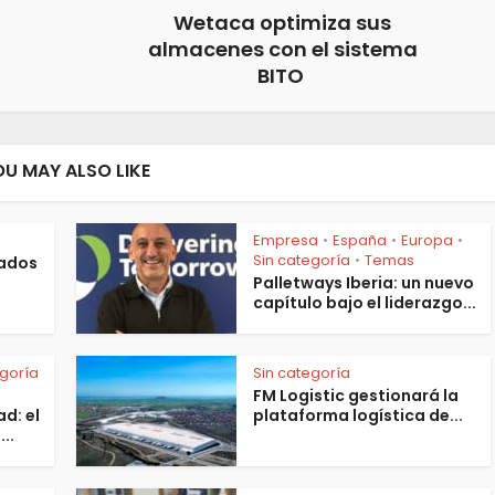
Wetaca optimiza sus
almacenes con el sistema
BITO
OU MAY ALSO LIKE
Empresa
España
Europa
•
•
•
Sin categoría
Temas
•
lados
Palletways Iberia: un nuevo
capítulo bajo el liderazgo...
egoría
Sin categoría
FM Logistic gestionará la
d: el
plataforma logística de...
..