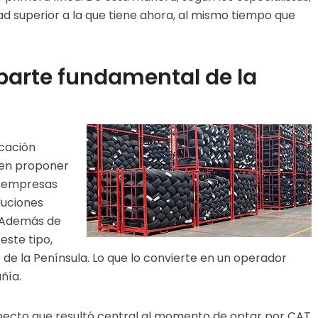
d superior a la que tiene ahora, al mismo tiempo que
parte fundamental de la
icación
ó en proponer
s empresas
luciones
. Además de
este tipo,
e la Península. Lo que lo convierte en un operador
ñía.
ecto que resultó central al momento de optar por CAT