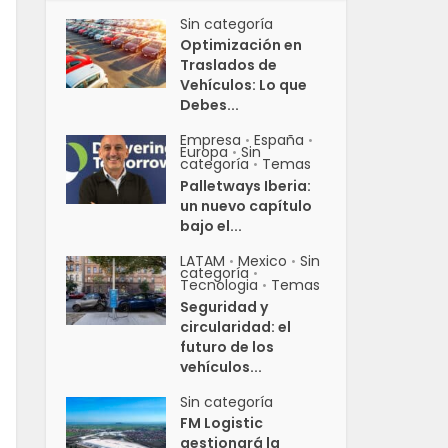
Sin categoría
Optimización en
Traslados de
Vehículos: Lo que
Debes...
Empresa
España
•
•
Europa
Sin
•
categoría
Temas
•
Palletways Iberia:
un nuevo capítulo
bajo el...
LATAM
Mexico
Sin
•
•
categoría
•
Tecnologia
Temas
•
Seguridad y
circularidad: el
futuro de los
vehículos...
Sin categoría
FM Logistic
gestionará la