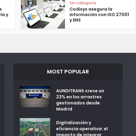
Sin categoría
e
Codisys asegura la
la y
información con ISO 27001
y ENS
MOST POPULAR
AUNDITRANS crece un
23% en los arrastres
gestionados desde
Madrid
Digitalización y
eficiencia operativa: el
impacto de integrar