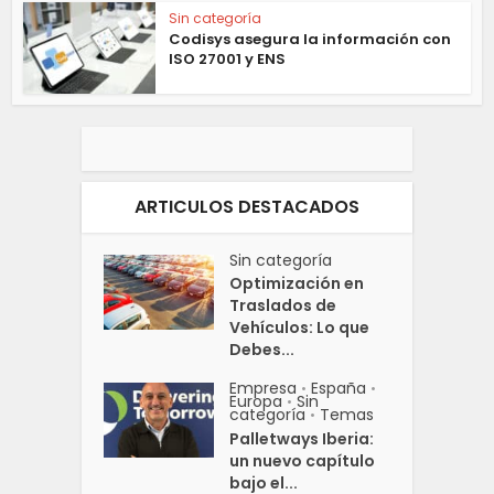
Sin categoría
Codisys asegura la información con
ISO 27001 y ENS
ARTICULOS DESTACADOS
Sin categoría
Optimización en
Traslados de
Vehículos: Lo que
Debes...
Empresa
España
•
•
Europa
Sin
•
categoría
Temas
•
Palletways Iberia:
un nuevo capítulo
bajo el...