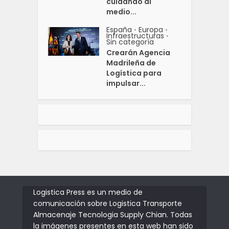
cuidando al
medio...
España
Europa
•
•
Infraestructuras
•
Sin categoría
Crearán Agencia
Madrileña de
Logística para
impulsar...
Logistica Press es un medio de
comunicación sobre Logistica Transporte
Almacenaje Tecnologia Supply Chian. Todas
la imágenes presentes en esta web han sido