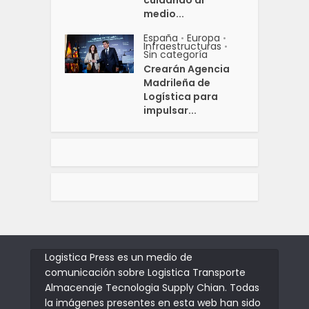
medio...
España
Europa
•
•
Infraestructuras
•
Sin categoría
Crearán Agencia
Madrileña de
Logística para
impulsar...
Logistica Press es un medio de
comunicación sobre Logistica Transporte
Almacenaje Tecnologia Supply Chian. Todas
la imágenes presentes en esta web han sido