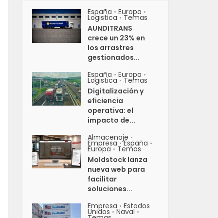
España
Europa
•
•
Logistica
Temas
•
AUNDITRANS
crece un 23% en
los arrastres
gestionados...
España
Europa
•
•
Logistica
Temas
•
Digitalización y
eficiencia
operativa: el
impacto de...
Almacenaje
•
Empresa
España
•
•
Europa
Temas
•
Moldstock lanza
nueva web para
facilitar
soluciones...
Empresa
Estados
•
Unidos
Naval
•
•
Temas