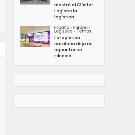
mostró al Clúster
Logístic la
logística...
España
Europa
•
•
Logistica
Temas
•
La logística
catalana deja de
aguantar en
silencio