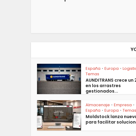
Y
España
Europa
Logist
•
•
Temas
AUNDITRANS crece un
en los arrastres
gestionados...
Almacenaje
Empresa
•
•
España
Europa
Tema
•
•
Moldstock lanza nuev
para facilitar solucion