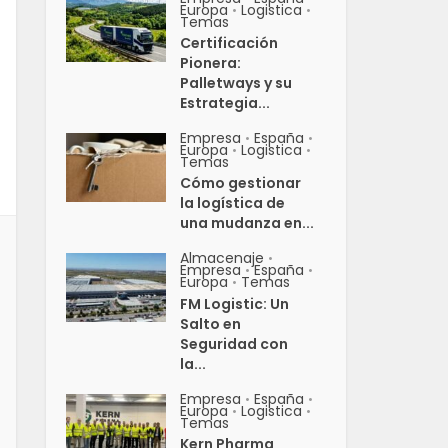
Europa
Logistica
•
•
Temas
Certificación
Pionera:
Palletways y su
Estrategia...
Empresa
España
•
•
Europa
Logistica
•
•
Temas
Cómo gestionar
la logística de
una mudanza en...
Almacenaje
•
Empresa
España
•
•
Europa
Temas
•
FM Logistic: Un
Salto en
Seguridad con
la...
Empresa
España
•
•
Europa
Logistica
•
•
Temas
Kern Pharma