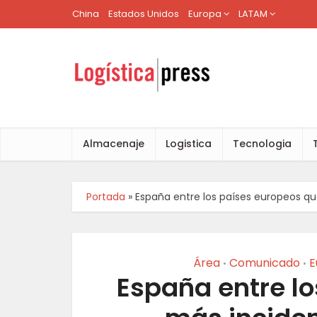
China
Estados Unidos
Europa
LATAM
Almacenaje
Logistica
Tecnologia
Portada
»
España entre los países europeos 
Área
Comunicado
E
•
•
España entre l