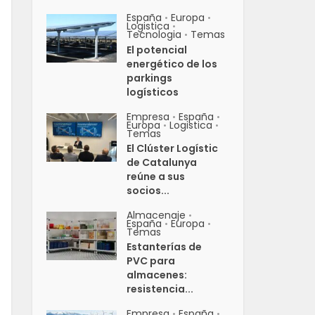
España
Europa
•
•
Logistica
•
Tecnologia
Temas
•
El potencial
energético de los
parkings
logísticos
Empresa
España
•
•
Europa
Logistica
•
•
Temas
El Clúster Logístic
de Catalunya
reúne a sus
socios...
Almacenaje
•
España
Europa
•
•
Temas
Estanterías de
PVC para
almacenes:
resistencia...
Empresa
España
•
•