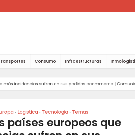
Transportes
Consumo
Infraestructuras
Inmologist
que más incidencias sufren en sus pedidos ecommerce | Comun
uropa
Logistica
Tecnologia
Temas
•
•
•
os países europeos que