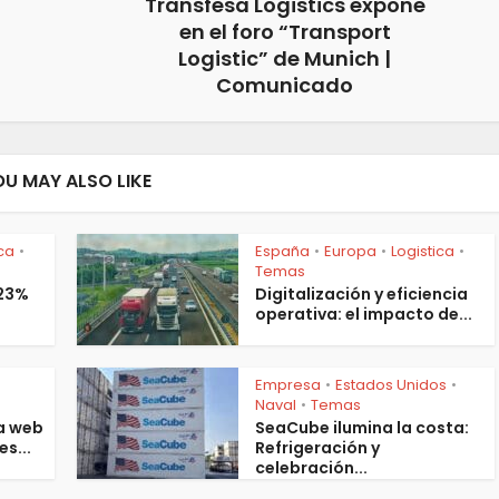
Transfesa Logistics expone
en el foro “Transport
Logistic” de Munich |
Comunicado
OU MAY ALSO LIKE
ica
España
Europa
Logistica
•
•
•
•
Temas
 23%
Digitalización y eficiencia
operativa: el impacto de...
Empresa
Estados Unidos
•
•
s
Naval
Temas
•
a web
SeaCube ilumina la costa:
es...
Refrigeración y
celebración...