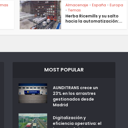
emas
Almacenaje
España
Europa
•
•
Temas
•
Herba Ricemills y su salto
hacia la automatización:...
MOST POPULAR
AUNDITRANS crece un
23% en los arrastres
gestionados desde
Madrid
Digitalización y
eficiencia operativa: el