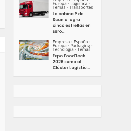
Europa
Logistica
•
•
Temas
Transportes
•
La cabina P de
Scania logra
cinco estrellas en
Euro...
Empresa
España
•
•
Europa
Packaging
•
•
Tecnologia
Temas
•
Expo FoodTech
2026 suma al
Clúster Logístic...