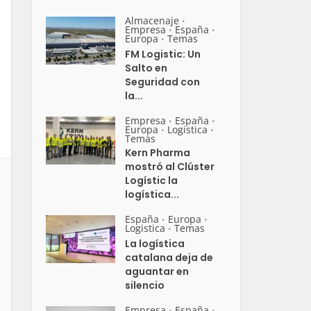
Almacenaje
•
Empresa
España
•
•
Europa
Temas
•
FM Logistic: Un
Salto en
Seguridad con
la...
Empresa
España
•
•
Europa
Logistica
•
•
Temas
Kern Pharma
mostró al Clúster
Logístic la
logística...
España
Europa
•
•
Logistica
Temas
•
La logística
catalana deja de
aguantar en
silencio
Empresa
España
•
•