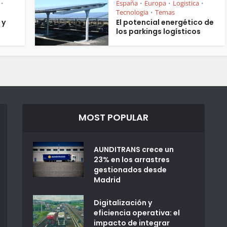
España
Europa
Logistica
•
•
•
•
Tecnologia
Temas
•
 y
El potencial energético de
los parkings logísticos
MOST POPULAR
AUNDITRANS crece un
23% en los arrastres
gestionados desde
Madrid
Digitalización y
eficiencia operativa: el
impacto de integrar