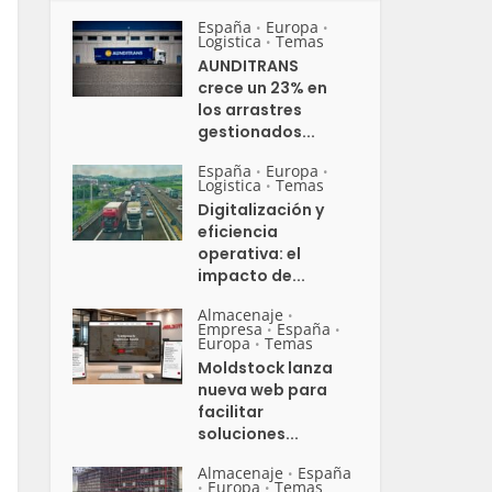
España
Europa
•
•
Logistica
Temas
•
AUNDITRANS
crece un 23% en
los arrastres
gestionados...
España
Europa
•
•
Logistica
Temas
•
Digitalización y
eficiencia
operativa: el
impacto de...
Almacenaje
•
Empresa
España
•
•
Europa
Temas
•
Moldstock lanza
nueva web para
facilitar
soluciones...
Almacenaje
España
•
Europa
Temas
•
•