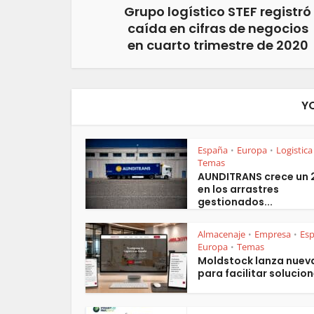
Grupo logístico STEF registró
caída en cifras de negocios
en cuarto trimestre de 2020
Y
España
Europa
Logistica
•
•
Temas
AUNDITRANS crece un
en los arrastres
gestionados...
Almacenaje
Empresa
Es
•
•
Europa
Temas
•
Moldstock lanza nuev
para facilitar solucion