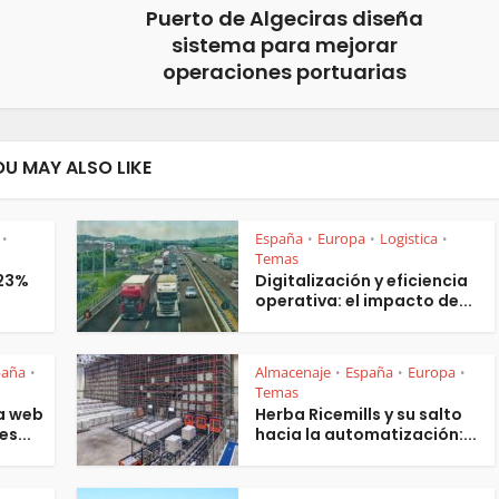
Puerto de Algeciras diseña
sistema para mejorar
operaciones portuarias
OU MAY ALSO LIKE
España
Europa
Logistica
•
•
•
•
Temas
 23%
Digitalización y eficiencia
operativa: el impacto de...
paña
Almacenaje
España
Europa
•
•
•
•
Temas
a web
Herba Ricemills y su salto
es...
hacia la automatización:...