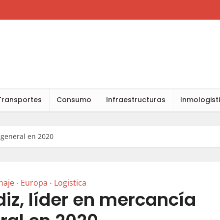
Transportes
Consumo
Infraestructuras
Inmologist
a general en 2020
naje
Europa
Logistica
•
•
diz, líder en mercancía