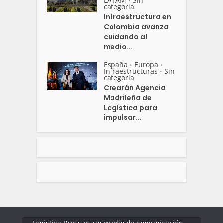
LATAM
Sin
•
categoría
Infraestructura en
Colombia avanza
cuidando al
medio...
España
Europa
•
•
Infraestructuras
Sin
•
categoría
Crearán Agencia
Madrileña de
Logística para
impulsar...
Logistica Press es un medio de comunicación