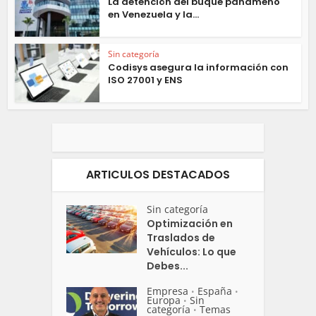
La detención del buque panameño
en Venezuela y la...
Sin categoría
Codisys asegura la información con
ISO 27001 y ENS
ARTICULOS DESTACADOS
Sin categoría
Optimización en
Traslados de
Vehículos: Lo que
Debes...
Empresa
España
•
•
Europa
Sin
•
categoría
Temas
•