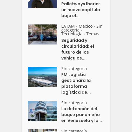
Palletways Iberia:
un nuevo capítulo
bajo el...
LATAM
Mexico
Sin
•
•
categoría
•
Tecnologia
Temas
•
Seguridad y
circularidad: el
futuro de los
vehículos...
Sin categoría
FM Logistic
gestionará la
plataforma
logística de...
Sin categoría
La detención del
buque panameño
en Venezuela y la...
Sin categoría