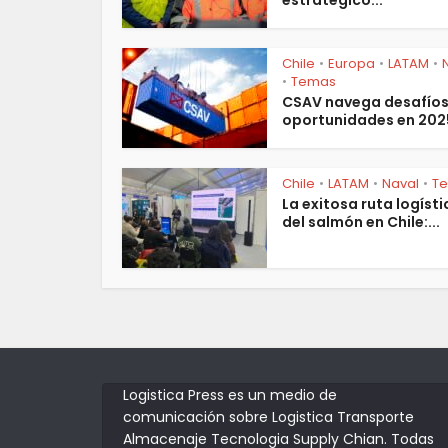
estratégico...
Chile
Europa
LATAM
•
•
•
Temas
•
CSAV navega desafíos
oportunidades en 202
Chile
LATAM
Naval
T
•
•
•
La exitosa ruta logísti
del salmón en Chile:...
Logistica Press es un medio de
comunicación sobre Logistica Transporte
Almacenaje Tecnologia Supply Chian. Todas