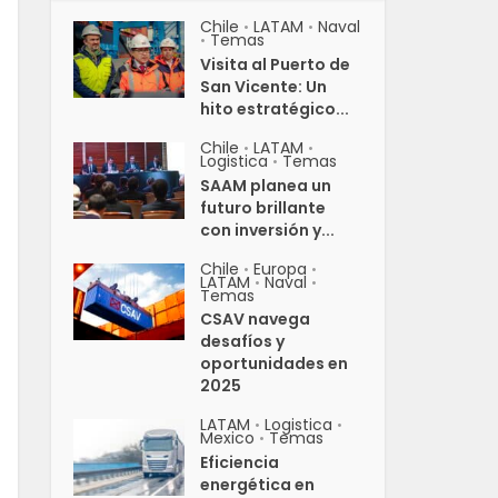
Chile
LATAM
Naval
•
•
Temas
•
Visita al Puerto de
San Vicente: Un
hito estratégico...
Chile
LATAM
•
•
Logistica
Temas
•
SAAM planea un
futuro brillante
con inversión y...
Chile
Europa
•
•
LATAM
Naval
•
•
Temas
CSAV navega
desafíos y
oportunidades en
2025
LATAM
Logistica
•
•
Mexico
Temas
•
Eficiencia
energética en