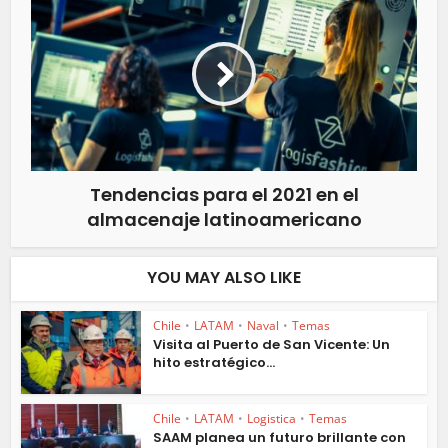
Tendencias para el 2021 en el
almacenaje latinoamericano
YOU MAY ALSO LIKE
Chile
•
LATAM
•
Naval
•
Temas
Visita al Puerto de San Vicente: Un
hito estratégico...
Chile
•
LATAM
•
Logistica
•
Temas
SAAM planea un futuro brillante con