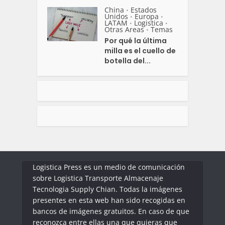
China
Estados
•
Unidos
Europa
•
•
LATAM
Logistica
•
•
Otras Areas
Temas
•
Por qué la última
milla es el cuello de
botella del...
Logistica Press es un medio de comunicación
sobre Logistica Transporte Almacenaje
Tecnologia Supply Chian. Todas la imágenes
presentes en esta web han sido recogidas en
bancos de imágenes gratuitos. En caso de que
reconozca entre ellas una que quieras que