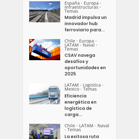
España
Europa
•
•
Infraestructuras
•
Temas
Madrid impulsa un
innovador hub
ferroviario para...
Chile
Europa
•
•
LATAM
Naval
•
•
Temas
CSAV navega
desafíos y
oportunidades en
2025
LATAM
Logistica
•
•
Mexico
Temas
•
Eficiencia
energética en
logística de
carga...
Chile
LATAM
Naval
•
•
Temas
•
La exitosa ruta