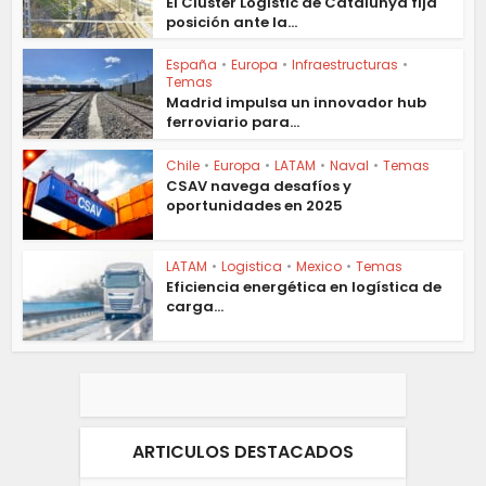
El Clúster Logístic de Catalunya fija
posición ante la...
España
•
Europa
•
Infraestructuras
•
Temas
Madrid impulsa un innovador hub
ferroviario para...
Chile
•
Europa
•
LATAM
•
Naval
•
Temas
CSAV navega desafíos y
oportunidades en 2025
LATAM
•
Logistica
•
Mexico
•
Temas
Eficiencia energética en logística de
carga...
ARTICULOS DESTACADOS