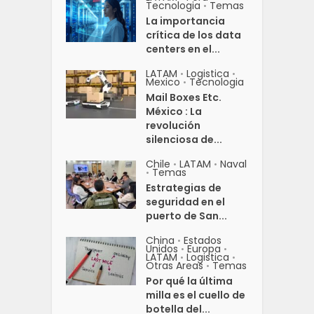
Tecnologia
Temas
•
La importancia
crítica de los data
centers en el...
LATAM
Logistica
•
•
Mexico
Tecnologia
•
Mail Boxes Etc.
México : La
revolución
silenciosa de...
Chile
LATAM
Naval
•
•
Temas
•
Estrategias de
seguridad en el
puerto de San...
China
Estados
•
Unidos
Europa
•
•
LATAM
Logistica
•
•
Otras Areas
Temas
•
Por qué la última
milla es el cuello de
botella del...