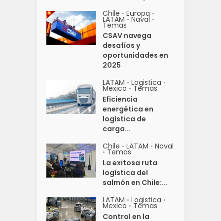
Chile
Europa
•
•
LATAM
Naval
•
•
Temas
CSAV navega
desafíos y
oportunidades en
2025
LATAM
Logistica
•
•
Mexico
Temas
•
Eficiencia
energética en
logística de
carga...
Chile
LATAM
Naval
•
•
Temas
•
La exitosa ruta
logística del
salmón en Chile:...
LATAM
Logistica
•
•
Mexico
Temas
•
Control en la