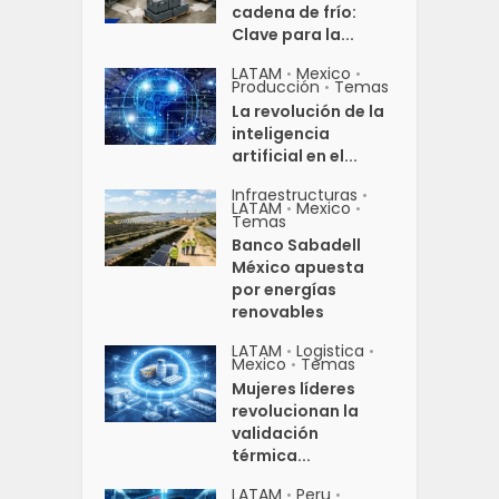
cadena de frío:
Clave para la...
LATAM
Mexico
•
•
Producción
Temas
•
La revolución de la
inteligencia
artificial en el...
Infraestructuras
•
LATAM
Mexico
•
•
Temas
Banco Sabadell
México apuesta
por energías
renovables
LATAM
Logistica
•
•
Mexico
Temas
•
Mujeres líderes
revolucionan la
validación
térmica...
LATAM
Peru
•
•