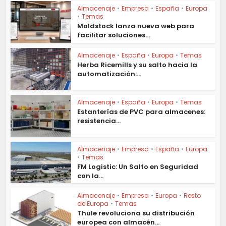
Almacenaje
•
Empresa
•
España
•
Europa
•
Temas
Moldstock lanza nueva web para
facilitar soluciones...
Almacenaje
•
España
•
Europa
•
Temas
Herba Ricemills y su salto hacia la
automatización:...
Almacenaje
•
España
•
Europa
•
Temas
Estanterías de PVC para almacenes:
resistencia...
Almacenaje
•
Empresa
•
España
•
Europa
•
Temas
FM Logistic: Un Salto en Seguridad
con la...
Almacenaje
•
Empresa
•
Europa
•
Resto
de Europa
•
Temas
Thule revoluciona su distribución
europea con almacén...