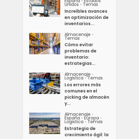
España
Estados
•
Unidos
Temas
•
Increíbles avances
en optimización de
inventarios...
Almacenaje
•
Temas
Cómo evitar
problemas de
inventario:
estrategias...
Almacenaje
•
Logistica
Temas
•
Los errores más
comunes en el
picking de almacén
y...
Almacenaje
•
España
Europa
•
•
Logistica
Temas
•
Estrategia de
crecimiento ágil: la