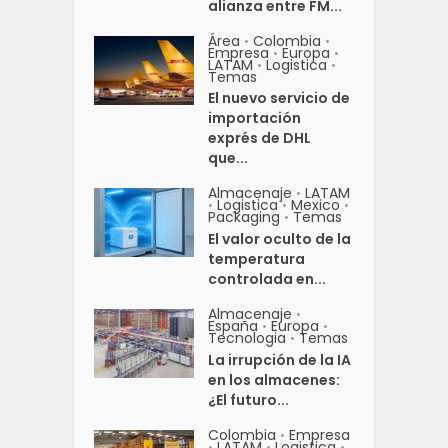
alianza entre FM...
Área
Colombia
•
•
Empresa
Europa
•
•
LATAM
Logistica
•
•
Temas
El nuevo servicio de
importación
exprés de DHL
que...
Almacenaje
LATAM
•
Logistica
Mexico
•
•
•
Packaging
Temas
•
El valor oculto de la
temperatura
controlada en...
Almacenaje
•
España
Europa
•
•
Tecnologia
Temas
•
La irrupción de la IA
en los almacenes:
¿El futuro...
Colombia
Empresa
•
LATAM
Logistica
•
•
•