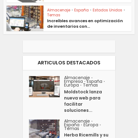
Almacenaje
•
España
•
Estados Unidos
•
Temas
Increíbles avances en optimización
de inventarios con...
ARTICULOS DESTACADOS
Almacenaje
•
Empresa
España
•
•
Europa
Temas
•
Moldstock lanza
nueva web para
facilitar
soluciones...
Almacenaje
•
España
Europa
•
•
Temas
Herba Ricemills y su