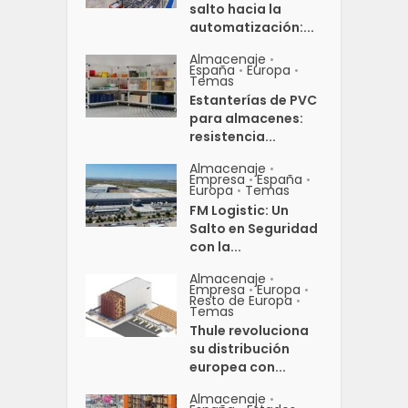
salto hacia la
automatización:...
Almacenaje
•
España
Europa
•
•
Temas
Estanterías de PVC
para almacenes:
resistencia...
Almacenaje
•
Empresa
España
•
•
Europa
Temas
•
FM Logistic: Un
Salto en Seguridad
con la...
Almacenaje
•
Empresa
Europa
•
•
Resto de Europa
•
Temas
Thule revoluciona
su distribución
europea con...
Almacenaje
•