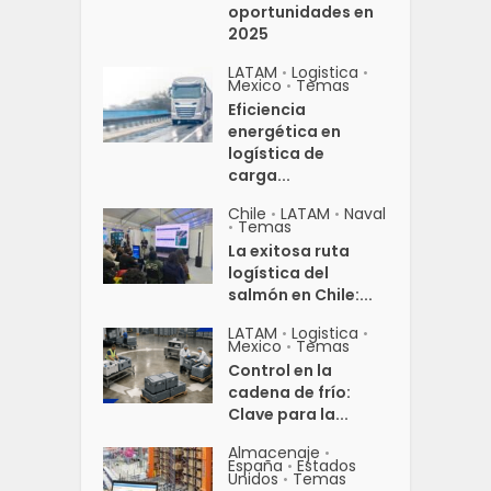
oportunidades en
2025
LATAM
Logistica
•
•
Mexico
Temas
•
Eficiencia
energética en
logística de
carga...
Chile
LATAM
Naval
•
•
Temas
•
La exitosa ruta
logística del
salmón en Chile:...
LATAM
Logistica
•
•
Mexico
Temas
•
Control en la
cadena de frío:
Clave para la...
Almacenaje
•
España
Estados
•
Unidos
Temas
•