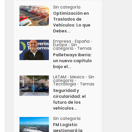
Sin categoría
Optimización en
Traslados de
Vehículos: Lo que
Debes...
Empresa
España
•
•
Europa
Sin
•
categoría
Temas
•
Palletways Iberia:
un nuevo capítulo
bajo el...
LATAM
Mexico
Sin
•
•
categoría
•
Tecnologia
Temas
•
Seguridad y
circularidad: el
futuro de los
vehículos...
Sin categoría
FM Logistic
gestionará la