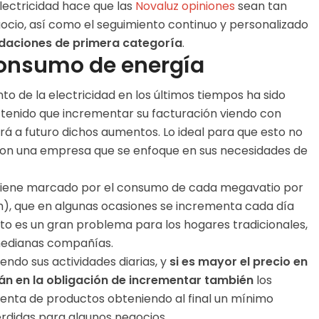
 electricidad hace que las
Novaluz opiniones
sean tan
egocio, así como el seguimiento continuo y personalizado
aciones de primera categoría
.
consumo de energía
to de la electricidad en los últimos tiempos ha sido
tenido que incrementar su facturación viendo con
 a futuro dichos aumentos. Lo ideal para que esto no
 con una empresa que se enfoque en sus necesidades de
ía viene marcado por el consumo de cada megavatio por
h), que en algunas ocasiones se incrementa cada día
o es un gran problema para los hogares tradicionales,
 medianas compañías.
ndo sus actividades diarias, y
si es mayor el precio en
erán en la obligación de incrementar también
los
venta de productos obteniendo al final un mínimo
érdidas para algunos negocios.