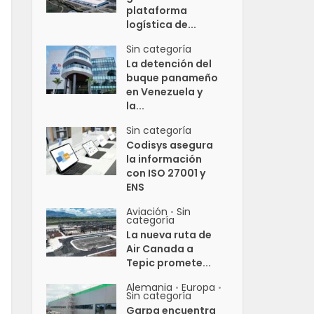
plataforma
logística de...
Sin categoría
La detención del
buque panameño
en Venezuela y
la...
Sin categoría
Codisys asegura
la información
con ISO 27001 y
ENS
Aviación
Sin
•
categoría
La nueva ruta de
Air Canada a
Tepic promete...
Alemania
Europa
•
•
Sin categoría
Garpa encuentra