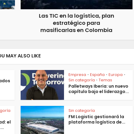
Las TIC en la logística, plan
estratégico para
masificarlas en Colombia
OU MAY ALSO LIKE
Empresa
España
Europa
•
•
•
Sin categoría
Temas
•
lados
Palletways Iberia: un nuevo
capítulo bajo el liderazgo...
egoría
Sin categoría
FM Logistic gestionará la
d: el
plataforma logística de...
..