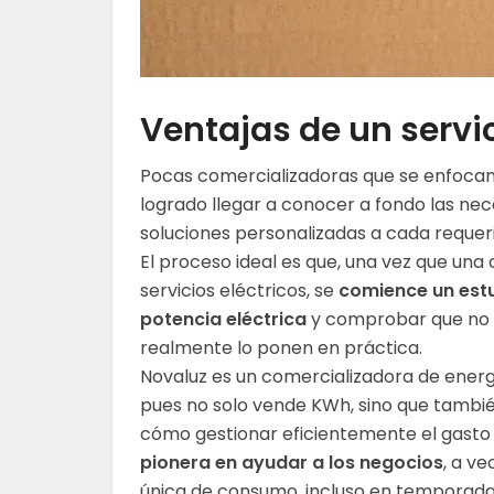
Ventajas de un servi
Pocas comercializadoras que se enfocan 
logrado llegar a conocer a fondo las nec
soluciones personalizadas a cada requer
El proceso ideal es que, una vez que un
servicios eléctricos, se
comience un estu
potencia eléctrica
y comprobar que no e
realmente lo ponen en práctica.
Novaluz es un comercializadora de ener
pues no solo vende KWh, sino que tambi
cómo gestionar eficientemente el gasto e
pionera en ayudar a los negocios
, a v
única de consumo, incluso en temporad