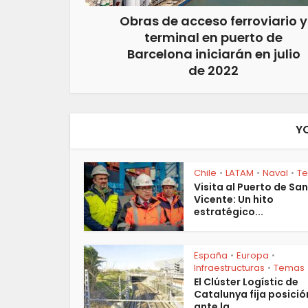
Obras de acceso ferroviario y
terminal en puerto de
Barcelona iniciarán en julio
de 2022
Y
Chile
LATAM
Naval
T
•
•
•
Visita al Puerto de San
Vicente: Un hito
estratégico...
España
Europa
•
•
Infraestructuras
Temas
•
El Clúster Logístic de
Catalunya fija posició
ante la...