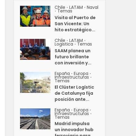
Chile
LATAM
Naval
•
•
Temas
•
Visita al Puerto de
San Vicente: Un
hito estratégico...
Chile
LATAM
•
•
Logistica
Temas
•
SAAM planea un
futuro brillante
con inversión y...
España
Europa
•
•
Infraestructuras
•
Temas
El Clúster Logístic
de Catalunya fija
posición ante...
España
Europa
•
•
Infraestructuras
•
Temas
Madrid impulsa
un innovador hub
ferroviario para...