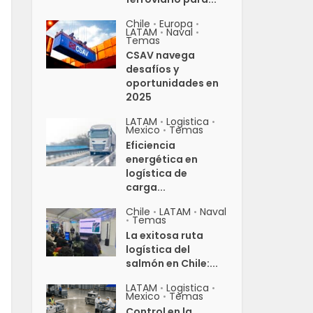
Chile
Europa
•
•
LATAM
Naval
•
•
Temas
CSAV navega
desafíos y
oportunidades en
2025
LATAM
Logistica
•
•
Mexico
Temas
•
Eficiencia
energética en
logística de
carga...
Chile
LATAM
Naval
•
•
Temas
•
La exitosa ruta
logística del
salmón en Chile:...
LATAM
Logistica
•
•
Mexico
Temas
•
Control en la