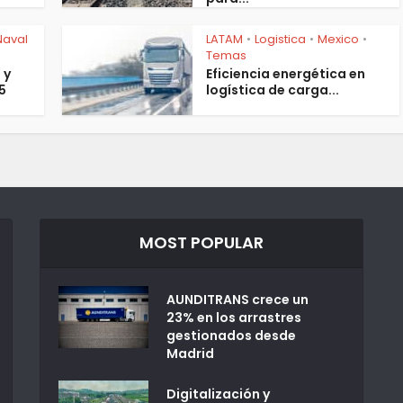
Naval
LATAM
Logistica
Mexico
•
•
•
Temas
 y
Eficiencia energética en
5
logística de carga...
MOST POPULAR
AUNDITRANS crece un
23% en los arrastres
gestionados desde
Madrid
Digitalización y