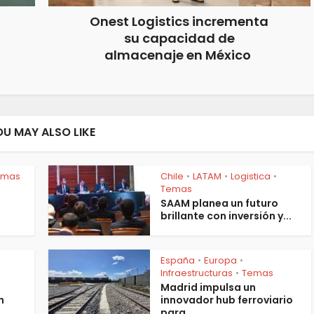
Onest Logistics incrementa
su capacidad de
almacenaje en México
OU MAY ALSO LIKE
emas
Chile
LATAM
Logistica
•
•
•
Temas
SAAM planea un futuro
brillante con inversión y...
España
Europa
•
•
Infraestructuras
Temas
•
Madrid impulsa un
n
innovador hub ferroviario
para...