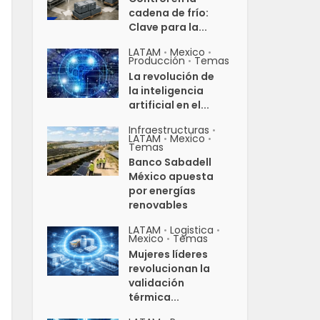
cadena de frío:
Clave para la...
LATAM
Mexico
•
•
Producción
Temas
•
La revolución de
la inteligencia
artificial en el...
Infraestructuras
•
LATAM
Mexico
•
•
Temas
Banco Sabadell
México apuesta
por energías
renovables
LATAM
Logistica
•
•
Mexico
Temas
•
Mujeres líderes
revolucionan la
validación
térmica...