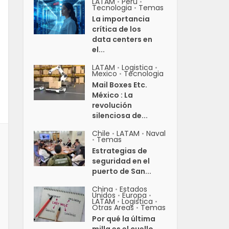
LATAM
Peru
•
•
Tecnologia
Temas
•
La importancia
crítica de los
data centers en
el...
LATAM
Logistica
•
•
Mexico
Tecnologia
•
Mail Boxes Etc.
México : La
revolución
silenciosa de...
Chile
LATAM
Naval
•
•
Temas
•
Estrategias de
seguridad en el
puerto de San...
China
Estados
•
Unidos
Europa
•
•
LATAM
Logistica
•
•
Otras Areas
Temas
•
Por qué la última