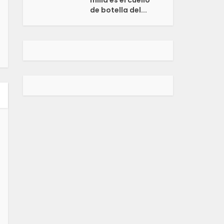
milla es el cuello
de botella del...