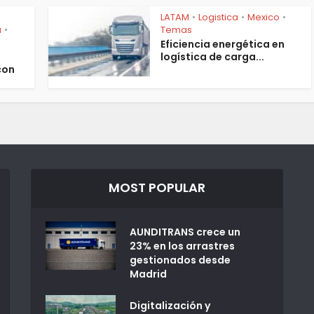
LATAM
Logistica
Mexico
•
•
•
a
Temas
•
Eficiencia energética en
logística de carga...
con
MOST POPULAR
AUNDITRANS crece un
23% en los arrastres
gestionados desde
Madrid
Digitalización y