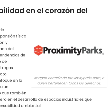
ilidad en el corazón del
 de
pansión física
ón y
rado del
tendencias de
e de
ntregas
acto
Imagen cortesía de proximityparks.com, a
nfoque en la
quien pertenecen todos los derechos.
ja un
o que también
ro en el desarrollo de espacios industriales que
nsabilidad ambiental.