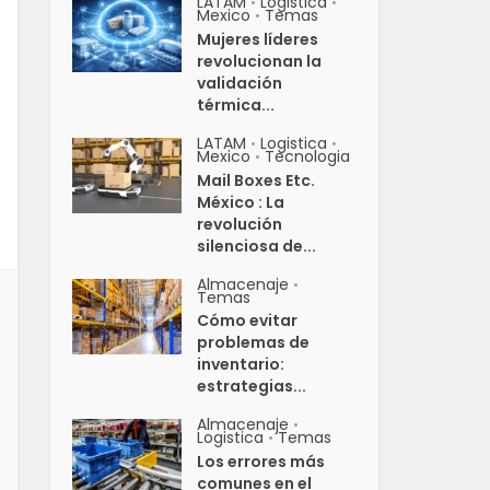
LATAM
Logistica
•
•
Mexico
Temas
•
Mujeres líderes
revolucionan la
validación
térmica...
LATAM
Logistica
•
•
Mexico
Tecnologia
•
Mail Boxes Etc.
México : La
revolución
silenciosa de...
Almacenaje
•
Temas
Cómo evitar
problemas de
inventario:
estrategias...
Almacenaje
•
Logistica
Temas
•
Los errores más
comunes en el