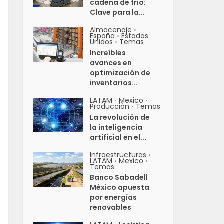
cadena de frío:
Clave para la...
Almacenaje
•
España
Estados
•
Unidos
Temas
•
Increíbles
avances en
optimización de
inventarios...
LATAM
Mexico
•
•
Producción
Temas
•
La revolución de
la inteligencia
artificial en el...
Infraestructuras
•
LATAM
Mexico
•
•
Temas
Banco Sabadell
México apuesta
por energías
renovables