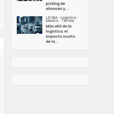
picking de
almacén y...
LATAM
Logistica
•
•
Mexico
Temas
•
Más allá de la
logística: el
impacto oculto
de la...