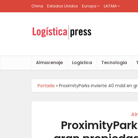
China
Estados Unidos
Europa
LATAM
Almacenaje
Logistica
Tecnologia
Portada
»
ProximityParks invierte 40 mdd en 
Al
ProximityPark