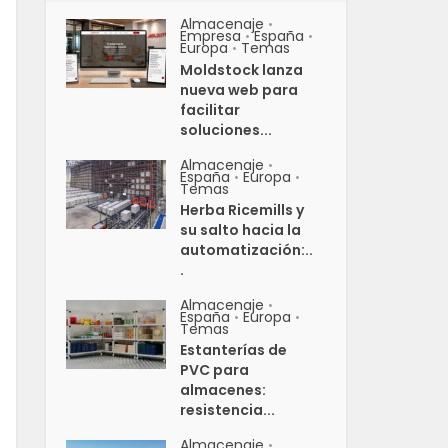
Almacenaje
•
Empresa
España
•
•
Europa
Temas
•
Moldstock lanza
nueva web para
facilitar
soluciones...
Almacenaje
•
España
Europa
•
•
Temas
Herba Ricemills y
su salto hacia la
automatización:..
.
Almacenaje
•
España
Europa
•
•
Temas
Estanterías de
PVC para
almacenes:
resistencia...
Almacenaje
•