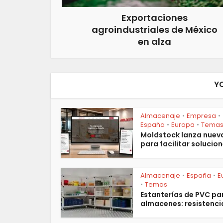
Exportaciones
agroindustriales de México
en alza
Y
Almacenaje
Empresa
•
•
España
Europa
Tema
•
•
Moldstock lanza nuev
para facilitar solucion
Almacenaje
España
E
•
•
Temas
•
Estanterías de PVC pa
almacenes: resistencia