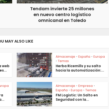
Tendam invierte 25 millones
en nuevo centro logístico
omnicanal en Toledo
OU MAY ALSO LIKE
Almacenaje
España
Europa
•
•
s
Temas
•
a web
Herba Ricemills y su salto
es...
hacia la automatización:...
uropa
Almacenaje
Empresa
•
•
España
Europa
Temas
•
•
ra
FM Logistic: Un Salto en
...
Seguridad con la...