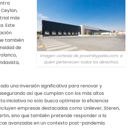
entra
 Ceylan,
trial más
a. Este
cación
que también
ensidad de
olanco,
Imagen cortesía de proximityparks.com, a
quien pertenecen todos los derechos.
ndavista,
cado una inversión significativa para renovar y
, asegurando así que cumplan con los más altos
ta iniciativa no solo busca optimizar la eficiencia
e incluyen empresas destacadas como Unilever, Steren,
artin, sino que también pretende responder a la
icas avanzadas en un contexto post-pandemia.