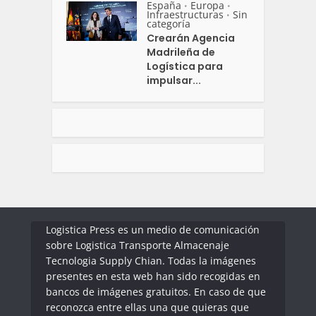
España
Europa
•
•
Infraestructuras
Sin
•
categoría
Crearán Agencia
Madrileña de
Logística para
impulsar...
Logistica Press es un medio de comunicación
sobre Logistica Transporte Almacenaje
Tecnologia Supply Chian. Todas la imágenes
presentes en esta web han sido recogidas en
bancos de imágenes gratuitos. En caso de que
reconozca entre ellas una que quieras que