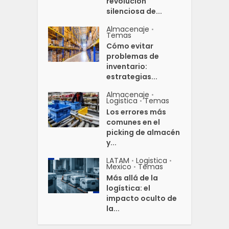
revolución
silenciosa de...
Almacenaje
•
Temas
Cómo evitar
problemas de
inventario:
estrategias...
Almacenaje
•
Logistica
Temas
•
Los errores más
comunes en el
picking de almacén
y...
LATAM
Logistica
•
•
Mexico
Temas
•
Más allá de la
logística: el
impacto oculto de
la...