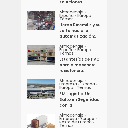
soluciones...
Almacenaje
•
España
Europa
•
•
Temas
Herba Ricemills y su
salto hacia la
automatización:...
Almacenaje
•
España
Europa
•
•
Temas
Estanterías de PVC
para almacenes:
resistencia...
Almacenaje
•
Empresa
España
•
•
Europa
Temas
•
FM Logistic: Un
Salto en Seguridad
con la...
Almacenaje
•
Empresa
Europa
•
•
Resto de Europa
•
Temas