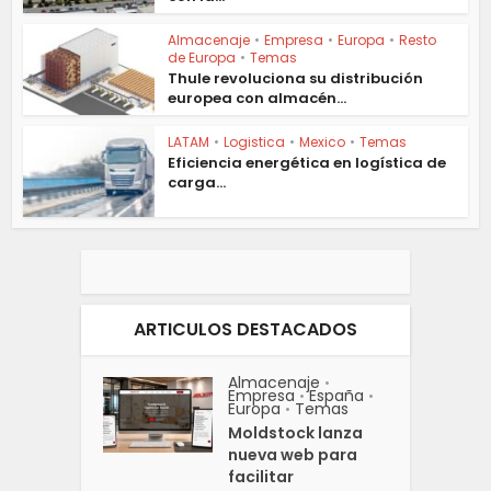
Almacenaje
•
Empresa
•
Europa
•
Resto
de Europa
•
Temas
Thule revoluciona su distribución
europea con almacén...
LATAM
•
Logistica
•
Mexico
•
Temas
Eficiencia energética en logística de
carga...
ARTICULOS DESTACADOS
Almacenaje
•
Empresa
España
•
•
Europa
Temas
•
Moldstock lanza
nueva web para
facilitar