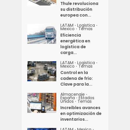
Thule revoluciona
su distribución
europea con...
LATAM
Logistica
•
•
Mexico
Temas
•
Eficiencia
energética en
logística de
carga...
LATAM
Logistica
•
•
Mexico
Temas
•
Control en la
cadena de frío:
Clave para la...
Almacenaje
•
España
Estados
•
Unidos
Temas
•
Increíbles avances
en optimización de
inventarios...
LATAM
Mexico
•
•