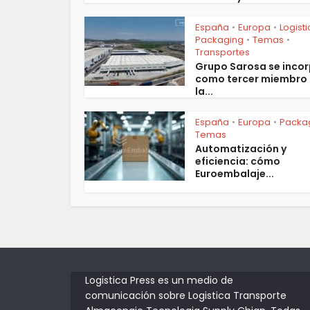
España
Europa
Logist
•
•
Packaging
Temas
•
•
Transportes
Grupo Sarosa se inco
como tercer miembro
la...
España
Europa
Packa
•
•
Temas
Automatización y
eficiencia: cómo
Euroembalaje...
Logistica Press es un medio de
comunicación sobre Logistica Transporte