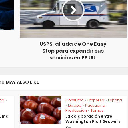
USPS, aliada de One Easy
Stop para expandir sus
servicios en EE.UU.
OU MAY ALSO LIKE
pa
Consumo
Empresa
España
•
•
•
Europa
Packaging
•
•
•
Producción
Temas
•
suma
La colaboración entre
Washington Fruit Growers
y...