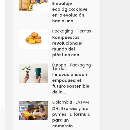
Embalaje
ecológico: clave
en la evolución
hacia una...
Packaging
Temas
•
Kompuestos
revoluciona el
mundo del
plástico con...
Europa
Packaging
•
•
Temas
Innovaciones en
empaques: el
futuro sostenible
de la...
Colombia
LATAM
•
DHL Express y las
pymes: la fórmula
para un
comercio...