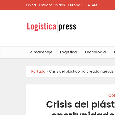
China
Estados Unidos
Europa
LATAM
Almacenaje
Logistica
Tecnologia
Portada
»
Crisis del plástico ha creado nuev
Co
Crisis del plá