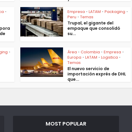
ica
Empresa
LATAM
Packaging
•
•
•
•
Peru
Temas
•
Trupal, el gigante del
rpora
empaque que consolidó
 de
su...
ging
Área
Colombia
Empresa
•
•
•
•
Europa
LATAM
Logistica
•
•
•
Temas
El nuevo servicio de
importación exprés de DHL
que...
MOST POPULAR