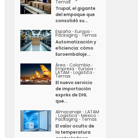
Temas
Trupal, el gigante
del empaque que
consolidó su...
España
Europa
•
•
Packaging
Temas
•
Automatización y
eficiencia: cómo
Euroembalaje...
Área
Colombia
•
•
Empresa
Europa
•
•
LATAM
Logistica
•
•
Temas
El nuevo servicio
de importación
exprés de DHL
que...
Almacenaje
LATAM
•
Logistica
Mexico
•
•
•
Packaging
Temas
•
El valor oculto de
la temperatura