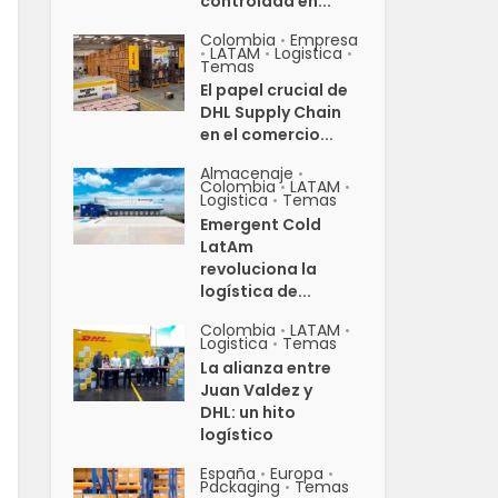
controlada en...
Colombia
Empresa
•
LATAM
Logistica
•
•
•
Temas
El papel crucial de
DHL Supply Chain
en el comercio...
Almacenaje
•
Colombia
LATAM
•
•
Logistica
Temas
•
Emergent Cold
LatAm
revoluciona la
logística de...
Colombia
LATAM
•
•
Logistica
Temas
•
La alianza entre
Juan Valdez y
DHL: un hito
logístico
España
Europa
•
•
Packaging
Temas
•