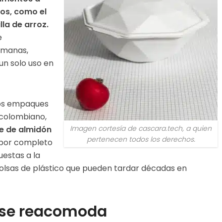
dos, como el
la de arroz.
e
emanas,
un solo uso en
los empaques
 colombiano,
Imagen cortesía de cascara.tech, a quien
e de almidón
pertenecen todos los derechos.
por completo
estas a la
 bolsas de plástico que pueden tardar décadas en
co se reacomoda