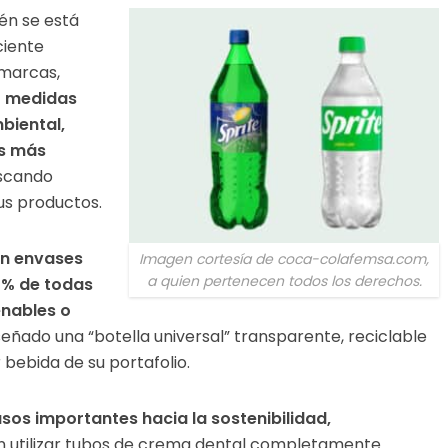
én se está
ciente
marcas,
o medidas
mbiental,
es más
scando
us productos.
en envases
Imagen cortesía de coca-colafemsa.com,
a quien pertenecen todos los derechos.
5% de todas
enables o
ñado una “botella universal” transparente, reciclable
r bebida de su portafolio.
os importantes hacia la sostenibilidad,
n utilizar tubos de crema dental completamente