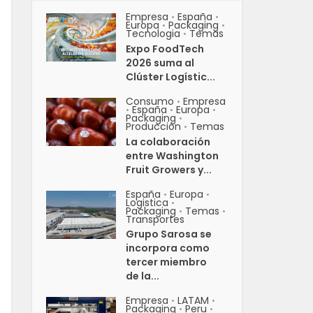
Empresa
España
•
•
Europa
Packaging
•
•
Tecnologia
Temas
•
Expo FoodTech
2026 suma al
Clúster Logístic...
Consumo
Empresa
•
España
Europa
•
•
•
Packaging
•
Producción
Temas
•
La colaboración
entre Washington
Fruit Growers y...
España
Europa
•
•
Logistica
•
Packaging
Temas
•
•
Transportes
Grupo Sarosa se
incorpora como
tercer miembro
de la...
Empresa
LATAM
•
•
Packaging
Peru
•
•