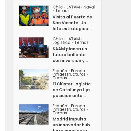
Chile
LATAM
Naval
•
•
Temas
•
Visita al Puerto de
San Vicente: Un
hito estratégico...
Chile
LATAM
•
•
Logistica
Temas
•
SAAM planea un
futuro brillante
con inversión y...
España
Europa
•
•
Infraestructuras
•
Temas
El Clúster Logístic
de Catalunya fija
posición ante...
España
Europa
•
•
Infraestructuras
•
Temas
Madrid impulsa
un innovador hub
ferroviario para...