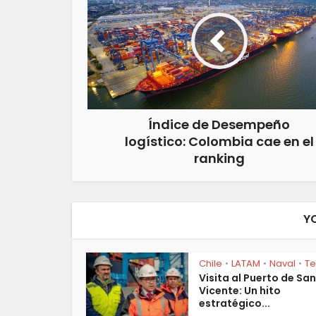
Índice de Desempeño
logístico: Colombia cae en el
ranking
Y
Chile
LATAM
Naval
T
•
•
•
Visita al Puerto de San
Vicente: Un hito
estratégico...