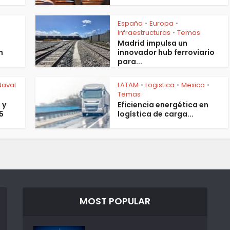
España
Europa
•
•
Infraestructuras
Temas
•
Madrid impulsa un
n
innovador hub ferroviario
para...
Naval
LATAM
Logistica
Mexico
•
•
•
Temas
 y
Eficiencia energética en
5
logística de carga...
MOST POPULAR