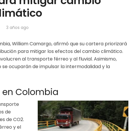
para mitigar cambio
limático
3 años ago
mbia, William Camargo, afirmó que su cartera priorizará
bución para mitigar los efectos del cambio climático.
volucren al transporte férreo y al fluvial. Asimismo,
 se ocuparán de impulsar la intermodalidad y la
e en Colombia
ansporte
os de
es de CO2.
érreo y el