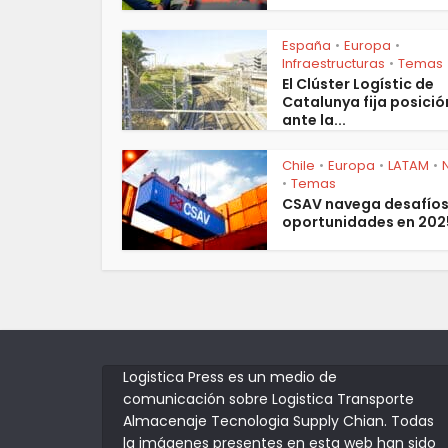
España
Europa
•
•
Infraestructuras
Temas
•
El Clúster Logístic de
Catalunya fija posició
ante la...
Chile
Europa
LATAM
•
•
•
Temas
•
CSAV navega desafíos
oportunidades en 202
Logistica Press es un medio de
comunicación sobre Logistica Transporte
Almacenaje Tecnologia Supply Chian. Todas
la imágenes presentes en esta web han sido