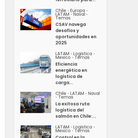
Chile
Europa
•
•
LATAM
Naval
•
•
Temas
CSAV navega
desafíos y
oportunidades en
2025
LATAM
Logistica
•
•
Mexico
Temas
•
Eficiencia
energética en
logística de
carga...
Chile
LATAM
Naval
•
•
Temas
•
La exitosa ruta
logística del
salmón en Chile:...
LATAM
Logistica
•
•
Mexico
Temas
•
Control en la