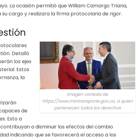
ayo. La ocasión permitió que William Camargo Triana,
 su cargo y realizara la firma protocolaria de rigor.
estión
rotocolares
tión. Detalló
erán los ejes
terial. Estos
ernanza, la
Imagen cortesía de
https://www.mintransporte.gov.co, a quien
orizarán
pertenecen todos los derechos
 capaces de
s. Esto a
contribuyan a disminuir los efectos del cambio
quidad indicando que se favorecerá el acceso a los