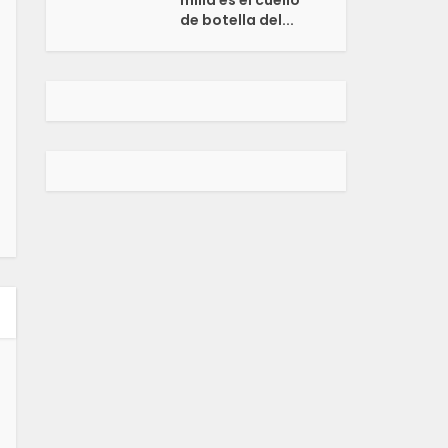
milla es el cuello
de botella del...