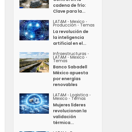
cadena de frío:
Clave para la...
LATAM
Mexico
•
•
Producción
Temas
•
La revolución de
la inteligencia
artificial en el...
Infraestructuras
•
LATAM
Mexico
•
•
Temas
Banco Sabadell
México apuesta
por energías
renovables
LATAM
Logistica
•
•
Mexico
Temas
•
Mujeres líderes
revolucionan la
validación
térmica...