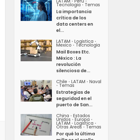
LATAM
Peru
•
•
Tecnologia
Temas
•
La importancia
crítica de los
data centers en
el...
LATAM
Logistica
•
•
Mexico
Tecnologia
•
Mail Boxes Etc.
México : La
revolución
silenciosa de...
Chile
LATAM
Naval
•
•
Temas
•
Estrategias de
seguridad en el
puerto de San...
China
Estados
•
Unidos
Europa
•
•
LATAM
Logistica
•
•
Otras Areas
Temas
•
Por qué la última