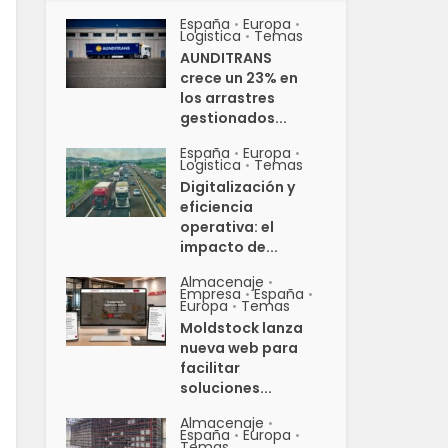
España
Europa
•
•
Logistica
Temas
•
AUNDITRANS
crece un 23% en
los arrastres
gestionados...
España
Europa
•
•
Logistica
Temas
•
Digitalización y
eficiencia
operativa: el
impacto de...
Almacenaje
•
Empresa
España
•
•
Europa
Temas
•
Moldstock lanza
nueva web para
facilitar
soluciones...
Almacenaje
•
España
Europa
•
•
Temas