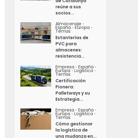
de Catalunya
reúne a sus
socios...
Almacenaje
•
España
Europa
•
•
Temas
Estanterías de
PVC para
almacenes:
resistencia...
Empresa
España
•
•
Europa
Logistica
•
•
Temas
Certificación
Pionera:
Palletways y su
Estrategia...
Empresa
España
•
•
Europa
Logistica
•
•
Temas
Cómo gestionar
la logística de
una mudanza en...