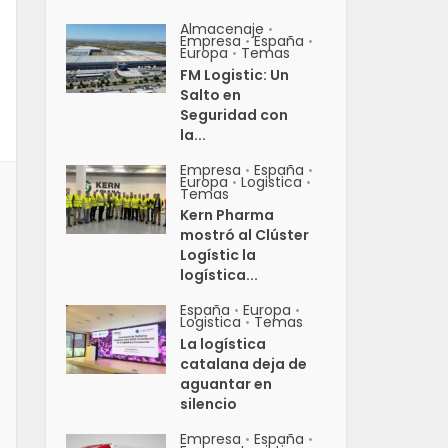
Almacenaje
•
Empresa
España
•
•
Europa
Temas
•
FM Logistic: Un
Salto en
Seguridad con
la...
Empresa
España
•
•
Europa
Logistica
•
•
Temas
Kern Pharma
mostró al Clúster
Logístic la
logística...
España
Europa
•
•
Logistica
Temas
•
La logística
catalana deja de
aguantar en
silencio
Empresa
España
•
•