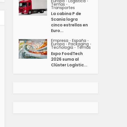
Europa
Logistica
•
•
Temas
•
Transportes
La cabina P de
Scania logra
cinco estrellas en
Euro...
Empresa
España
•
•
Europa
Packaging
•
•
Tecnologia
Temas
•
Expo FoodTech
2026 suma al
Clúster Logístic...