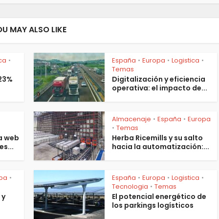
OU MAY ALSO LIKE
ica
España
Europa
Logistica
•
•
•
•
Temas
 23%
Digitalización y eficiencia
operativa: el impacto de...
Almacenaje
España
Europa
•
•
s
Temas
•
a web
Herba Ricemills y su salto
es...
hacia la automatización:...
pa
España
Europa
Logistica
•
•
•
•
Tecnologia
Temas
•
 y
El potencial energético de
los parkings logísticos