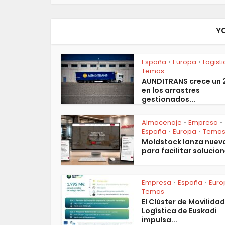
Y
España
Europa
Logist
•
•
Temas
AUNDITRANS crece un
en los arrastres
gestionados...
Almacenaje
Empresa
•
•
España
Europa
Tema
•
•
Moldstock lanza nuev
para facilitar solucion
Empresa
España
Euro
•
•
Temas
El Clúster de Movilidad
Logística de Euskadi
impulsa...