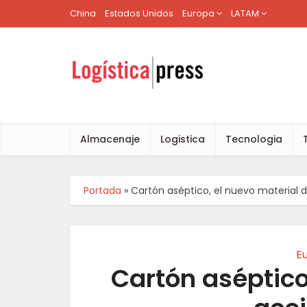
China
Estados Unidos
Europa
LATAM
Almacenaje
Logistica
Tecnologia
Portada
»
Cartón aséptico, el nuevo material d
E
Cartón aséptico