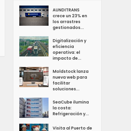
AUNDITRANS
crece un 23% en
los arrastres
gestionados...
Digitalización y
eficiencia
operativa: el
impacto de...
Moldstock lanza
nueva web para
facilitar
soluciones...
SeaCube ilumina
la costa:
Refrigeración y...
Visita al Puerto de