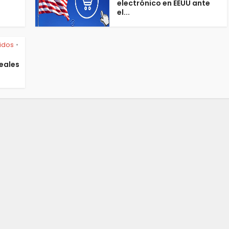
electrónico en EEUU ante
el...
idos
•
deales