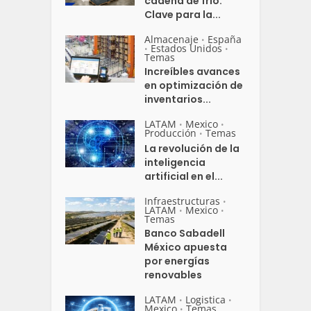
cadena de frío:
Clave para la...
Almacenaje
España
•
Estados Unidos
•
•
Temas
Increíbles avances
en optimización de
inventarios...
LATAM
Mexico
•
•
Producción
Temas
•
La revolución de la
inteligencia
artificial en el...
Infraestructuras
•
LATAM
Mexico
•
•
Temas
Banco Sabadell
México apuesta
por energías
renovables
LATAM
Logistica
•
•
Mexico
Temas
•