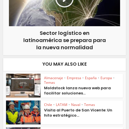
Sector logístico en
latinoamérica se prepara para
la nueva normalidad
YOU MAY ALSO LIKE
Almacenaje
•
Empresa
•
España
•
Europa
•
Temas
Moldstock lanza nueva web para
facilitar soluciones...
Chile
•
LATAM
•
Naval
•
Temas
Visita al Puerto de San Vicente: Un
hito estratégico...