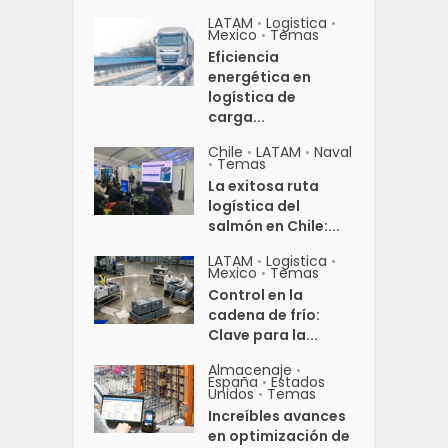
LATAM
Logistica
•
•
Mexico
Temas
•
Eficiencia
energética en
logística de
carga...
Chile
LATAM
Naval
•
•
Temas
•
La exitosa ruta
logística del
salmón en Chile:...
LATAM
Logistica
•
•
Mexico
Temas
•
Control en la
cadena de frío:
Clave para la...
Almacenaje
•
España
Estados
•
Unidos
Temas
•
Increíbles avances
en optimización de