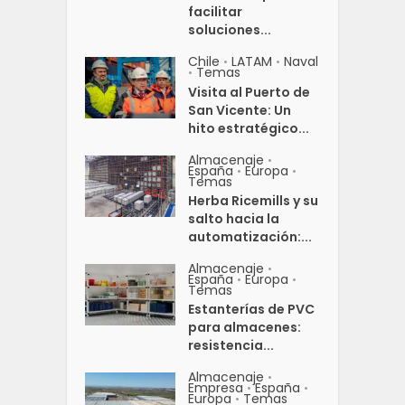
facilitar
soluciones...
Chile
LATAM
Naval
•
•
Temas
•
Visita al Puerto de
San Vicente: Un
hito estratégico...
Almacenaje
•
España
Europa
•
•
Temas
Herba Ricemills y su
salto hacia la
automatización:...
Almacenaje
•
España
Europa
•
•
Temas
Estanterías de PVC
para almacenes:
resistencia...
Almacenaje
•
Empresa
España
•
•
Europa
Temas
•