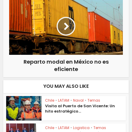
Reparto modal en México no es
eficiente
YOU MAY ALSO LIKE
Chile
•
LATAM
•
Naval
•
Temas
Visita al Puerto de San Vicente: Un
hito estratégico...
Chile
•
LATAM
•
Logistica
•
Temas