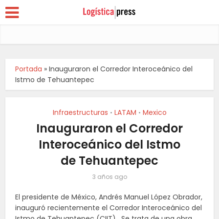
Portada
»
Inauguraron el Corredor Interoceánico del
Istmo de Tehuantepec
Infraestructuras
LATAM
Mexico
•
•
Inauguraron el Corredor
Interoceánico del Istmo
de Tehuantepec
3 años ago
El presidente de México, Andrés Manuel López Obrador,
inauguró recientemente el Corredor Interoceánico del
Istmo de Tehuantepec (CIIT). Se trata de una obra