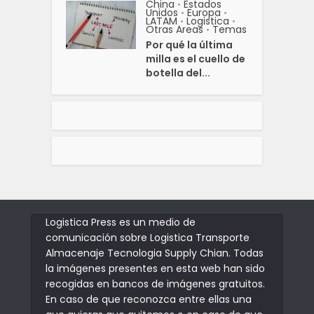
China
Estados
•
Unidos
Europa
•
•
LATAM
Logistica
•
•
Otras Areas
Temas
•
Por qué la última
milla es el cuello de
botella del...
Logistica Press es un medio de
comunicación sobre Logistica Transporte
Almacenaje Tecnologia Supply Chian. Todas
la imágenes presentes en esta web han sido
recogidas en bancos de imágenes gratuitos.
En caso de que reconozca entre ellas una