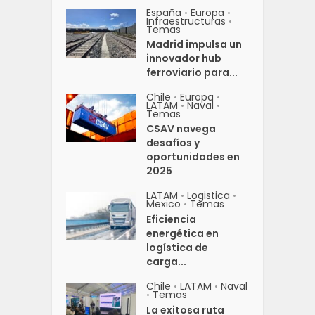
España
Europa
•
•
Infraestructuras
•
Temas
Madrid impulsa un
innovador hub
ferroviario para...
Chile
Europa
•
•
LATAM
Naval
•
•
Temas
CSAV navega
desafíos y
oportunidades en
2025
LATAM
Logistica
•
•
Mexico
Temas
•
Eficiencia
energética en
logística de
carga...
Chile
LATAM
Naval
•
•
Temas
•
La exitosa ruta