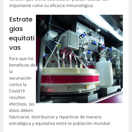
importante como su eficacia inmunológica.
Estrate
gias
equitati
vas
Para que los
beneficios de
la
vacunación
contra la
Covid19
resulten
efectivos, las
dosis deben
fabricarse, distribuirse y repartirse de manera
estratégica y equitativa entre la población mundial.