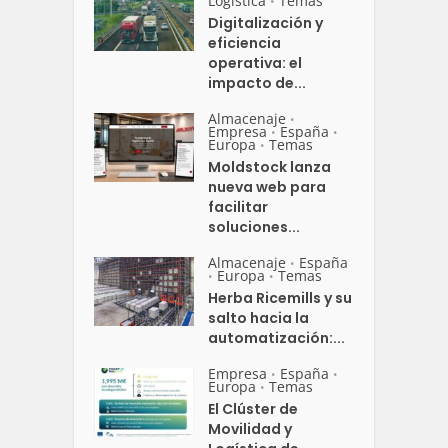
Logistica
Temas
•
Digitalización y
eficiencia
operativa: el
impacto de...
Almacenaje
•
Empresa
España
•
•
Europa
Temas
•
Moldstock lanza
nueva web para
facilitar
soluciones...
Almacenaje
España
•
Europa
Temas
•
•
Herba Ricemills y su
salto hacia la
automatización:...
Empresa
España
•
•
Europa
Temas
•
El Clúster de
Movilidad y