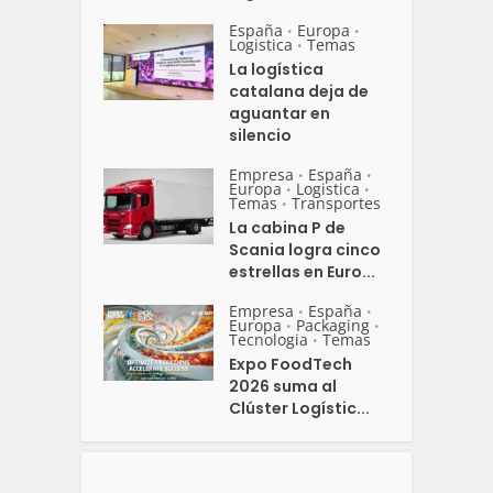
España
Europa
•
•
Logistica
Temas
•
La logística
catalana deja de
aguantar en
silencio
Empresa
España
•
•
Europa
Logistica
•
•
Temas
Transportes
•
La cabina P de
Scania logra cinco
estrellas en Euro...
Empresa
España
•
•
Europa
Packaging
•
•
Tecnologia
Temas
•
Expo FoodTech
2026 suma al
Clúster Logístic...