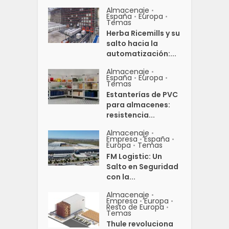
Almacenaje
•
España
Europa
•
•
Temas
Herba Ricemills y su
salto hacia la
automatización:...
Almacenaje
•
España
Europa
•
•
Temas
Estanterías de PVC
para almacenes:
resistencia...
Almacenaje
•
Empresa
España
•
•
Europa
Temas
•
FM Logistic: Un
Salto en Seguridad
con la...
Almacenaje
•
Empresa
Europa
•
•
Resto de Europa
•
Temas
Thule revoluciona