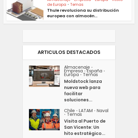
de Europa
•
Temas
Thule revoluciona su distribución
europea con almacén...
ARTICULOS DESTACADOS
Almacenaje
•
Empresa
España
•
•
Europa
Temas
•
Moldstock lanza
nueva web para
facilitar
soluciones...
Chile
LATAM
Naval
•
•
Temas
•
Visita al Puerto de
San Vicente: Un
hito estratégico...