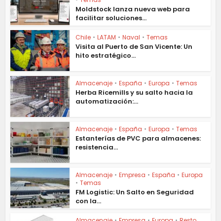
Moldstock lanza nueva web para
facilitar soluciones...
Chile
•
LATAM
•
Naval
•
Temas
Visita al Puerto de San Vicente: Un
hito estratégico...
Almacenaje
•
España
•
Europa
•
Temas
Herba Ricemills y su salto hacia la
automatización:...
Almacenaje
•
España
•
Europa
•
Temas
Estanterías de PVC para almacenes:
resistencia...
Almacenaje
•
Empresa
•
España
•
Europa
•
Temas
FM Logistic: Un Salto en Seguridad
con la...
Almacenaje
•
Empresa
•
Europa
•
Resto