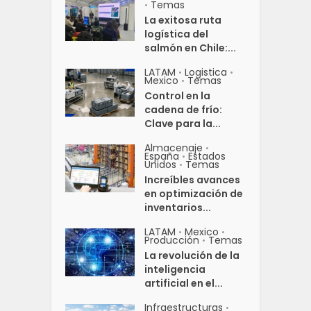
Temas
•
La exitosa ruta
logística del
salmón en Chile:...
LATAM
Logistica
•
•
Mexico
Temas
•
Control en la
cadena de frío:
Clave para la...
Almacenaje
•
España
Estados
•
Unidos
Temas
•
Increíbles avances
en optimización de
inventarios...
LATAM
Mexico
•
•
Producción
Temas
•
La revolución de la
inteligencia
artificial en el...
Infraestructuras
•