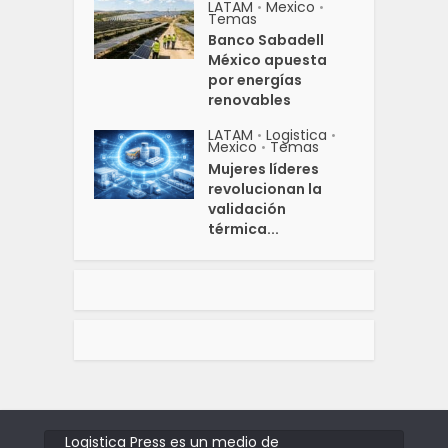
LATAM
Mexico
•
•
Temas
Banco Sabadell
México apuesta
por energías
renovables
LATAM
Logistica
•
•
Mexico
Temas
•
Mujeres líderes
revolucionan la
validación
térmica...
Logistica Press es un medio de